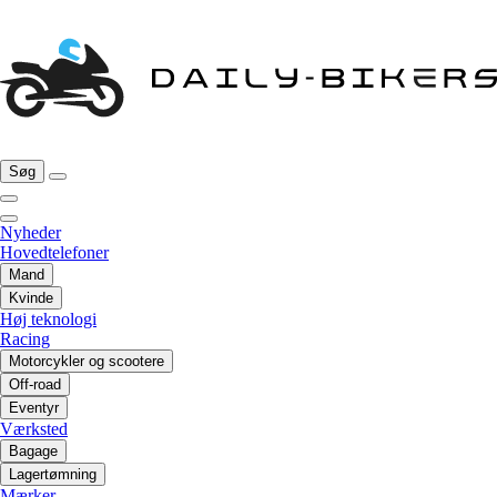
Søg
Nyheder
Hovedtelefoner
Mand
Kvinde
Høj teknologi
Racing
Motorcykler og scootere
Off-road
Eventyr
Værksted
Bagage
Lagertømning
Mærker