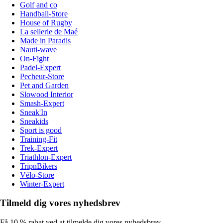
Golf and co
Handball-Store
House of Rugby
La sellerie de Maé
Made in Paradis
Nauti-wave
On-Fight
Padel-Expert
Pecheur-Store
Pet and Garden
Slowood Interior
Smash-Expert
Sneak'In
Sneakids
Sport is good
Training-Fit
Trek-Expert
Triathlon-Expert
TripnBikers
Vélo-Store
Winter-Expert
Tilmeld dig vores nyhedsbrev
Få 10 % rabat ved at tilmelde dig vores nyhedsbrev