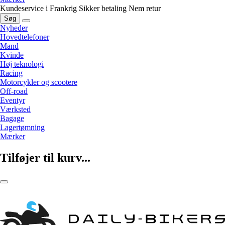
Kundeservice i Frankrig
Sikker betaling
Nem retur
Søg
Nyheder
Hovedtelefoner
Mand
Kvinde
Høj teknologi
Racing
Motorcykler og scootere
Off-road
Eventyr
Værksted
Bagage
Lagertømning
Mærker
Tilføjer til kurv...