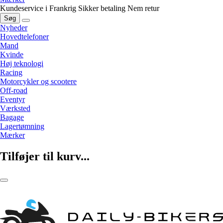
Kundeservice i Frankrig
Sikker betaling
Nem retur
Søg
Nyheder
Hovedtelefoner
Mand
Kvinde
Høj teknologi
Racing
Motorcykler og scootere
Off-road
Eventyr
Værksted
Bagage
Lagertømning
Mærker
Tilføjer til kurv...