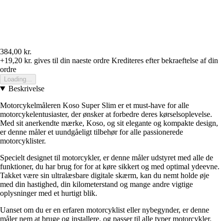
384,00 kr.
+19,20 kr.
gives til din naeste ordre
Krediteres efter bekraeftelse af din
ordre
Loading...
Beskrivelse
Motorcykelmåleren Koso Super Slim er et must-have for alle
motorcykelentusiaster, der ønsker at forbedre deres kørselsoplevelse.
Med sit anerkendte mærke, Koso, og sit elegante og kompakte design,
er denne måler et uundgåeligt tilbehør for alle passionerede
motorcyklister.
Specielt designet til motorcykler, er denne måler udstyret med alle de
funktioner, du har brug for for at køre sikkert og med optimal ydeevne.
Takket være sin ultralæsbare digitale skærm, kan du nemt holde øje
med din hastighed, din kilometerstand og mange andre vigtige
oplysninger med et hurtigt blik.
Uanset om du er en erfaren motorcyklist eller nybegynder, er denne
måler nem at bruge og installere, og passer til alle typer motorcykler.