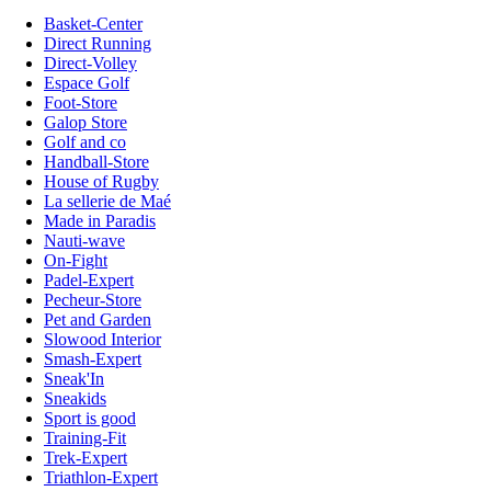
Basket-Center
Direct Running
Direct-Volley
Espace Golf
Foot-Store
Galop Store
Golf and co
Handball-Store
House of Rugby
La sellerie de Maé
Made in Paradis
Nauti-wave
On-Fight
Padel-Expert
Pecheur-Store
Pet and Garden
Slowood Interior
Smash-Expert
Sneak'In
Sneakids
Sport is good
Training-Fit
Trek-Expert
Triathlon-Expert