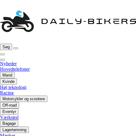
Søg
Nyheder
Hovedtelefoner
Mand
Kvinde
Høj teknologi
Racing
Motorcykler og scootere
Off-road
Eventyr
Værksted
Bagage
Lagertømning
Mærker