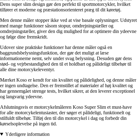
Dens super slim design gør den perfekt til sportmotorcykler, hvilket
tilfører et moderne og præstationsorienteret præg til dit køretøj.
Men denne måler stopper ikke ved at vise basale oplysninger. Udstyret
med mange funktioner såsom stopur, omdrejningstæller og
omdrejningstæller, giver den dig mulighed for at optimere din ydeevne
og følge dine fremskridt.
Udover sine praktiske funktioner har denne måler også en
baggrundsbelysningsfunktion, der gør det muligt at læse
informationerne nemt, selv under svag belysning. Desuden gør dens
stød- og vejrbestandighed den til et holdbart og pålideligt tilbehør til
alle dine motorcykeleventyr.
Mærket Koso er kendt for sin kvalitet og pålidelighed, og denne måler
er ingen undtagelse. Den er fremstillet af materialer af høj kvalitet og
har gennemgået strenge tests, hvilket sikrer, at den leverer exceptionel
og langvarig ydeevne.
Afslutningsvis er motorcykelmåleren Koso Super Slim et must-have
for alle motorcykelentusiaster, der søger et pålideligt, funktionelt og
stilfuldt tilbehør. Tilføj den til din motorcykel i dag og forbedr din
kørselsoplevelse på ingen tid.
Yderligere information