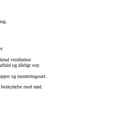
ing.
er
timal ventilation
fald og dårligt vejr.
ropper og monteringssæt.
beskyttelse mod stød.