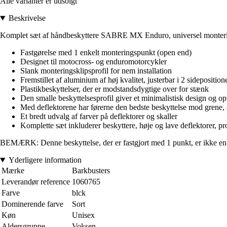
Alle varianter er udsolgt
Beskrivelse
Komplet sæt af håndbeskyttere SABRE MX Enduro, universel monter
Fastgørelse med 1 enkelt monteringspunkt (open end)
Designet til motocross- og enduromotorcykler
Slank monteringsklipsprofil for nem installation
Fremstillet af aluminium af høj kvalitet, justerbar i 2 sideposition
Plastikbeskyttelser, der er modstandsdygtige over for stænk
Den smalle beskyttelsesprofil giver et minimalistisk design og op
Med deflektorene har førerne den bedste beskyttelse mod grene, af
Et bredt udvalg af farver på deflektorer og skaller
Komplette sæt inkluderer beskyttere, høje og lave deflektorer, p
BEMÆRK: Denne beskyttelse, der er fastgjort med 1 punkt, er ikke en 
Yderligere information
Mærke
Barkbusters
Leverandør reference
1060765
Farve
blck
Dominerende farve
Sort
Køn
Unisex
Aldersgruppe
Voksen