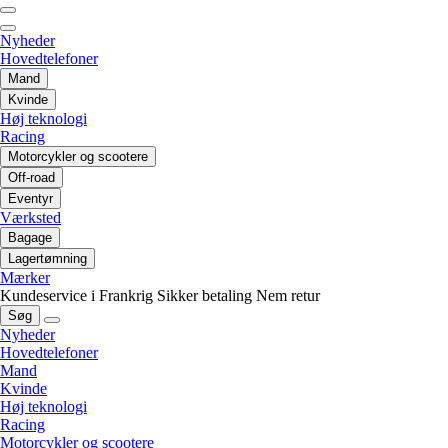
Nyheder
Hovedtelefoner
Mand
Kvinde
Høj teknologi
Racing
Motorcykler og scootere
Off-road
Eventyr
Værksted
Bagage
Lagertømning
Mærker
Kundeservice i Frankrig
Sikker betaling
Nem retur
Søg
Nyheder
Hovedtelefoner
Mand
Kvinde
Høj teknologi
Racing
Motorcykler og scootere