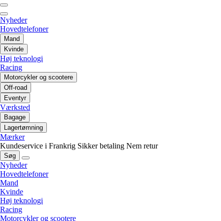
Nyheder
Hovedtelefoner
Mand
Kvinde
Høj teknologi
Racing
Motorcykler og scootere
Off-road
Eventyr
Værksted
Bagage
Lagertømning
Mærker
Kundeservice i Frankrig
Sikker betaling
Nem retur
Søg
Nyheder
Hovedtelefoner
Mand
Kvinde
Høj teknologi
Racing
Motorcykler og scootere