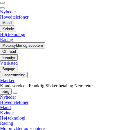
Nyheder
Hovedtelefoner
Mand
Kvinde
Høj teknologi
Racing
Motorcykler og scootere
Off-road
Eventyr
Værksted
Bagage
Lagertømning
Mærker
Kundeservice i Frankrig
Sikker betaling
Nem retur
Søg
Nyheder
Hovedtelefoner
Mand
Kvinde
Høj teknologi
Racing
Motorcykler og scootere