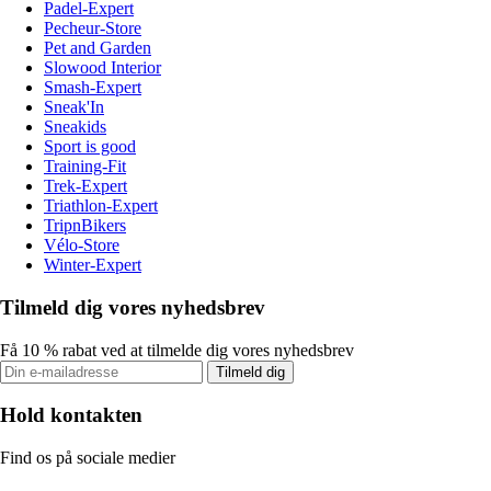
Padel-Expert
Pecheur-Store
Pet and Garden
Slowood Interior
Smash-Expert
Sneak'In
Sneakids
Sport is good
Training-Fit
Trek-Expert
Triathlon-Expert
TripnBikers
Vélo-Store
Winter-Expert
Tilmeld dig vores nyhedsbrev
Få 10 % rabat ved at tilmelde dig vores nyhedsbrev
Tilmeld dig
Hold kontakten
Find os på sociale medier