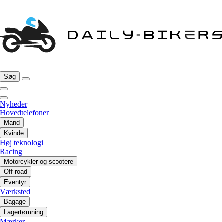
Søg
Nyheder
Hovedtelefoner
Mand
Kvinde
Høj teknologi
Racing
Motorcykler og scootere
Off-road
Eventyr
Værksted
Bagage
Lagertømning
Mærker