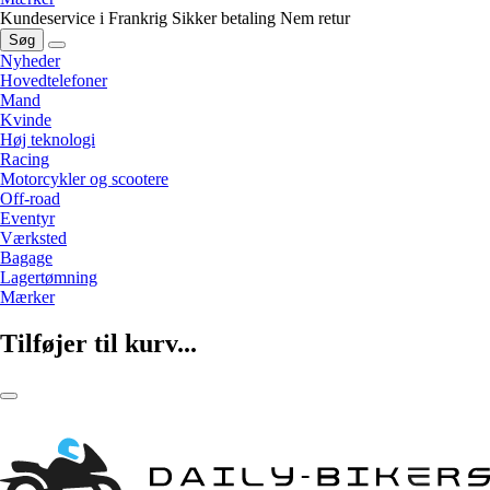
Kundeservice i Frankrig
Sikker betaling
Nem retur
Søg
Nyheder
Hovedtelefoner
Mand
Kvinde
Høj teknologi
Racing
Motorcykler og scootere
Off-road
Eventyr
Værksted
Bagage
Lagertømning
Mærker
Tilføjer til kurv...