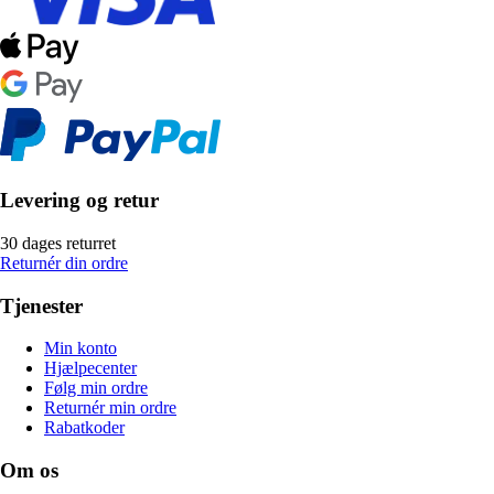
Levering og retur
30 dages returret
Returnér din ordre
Tjenester
Min konto
Hjælpecenter
Følg min ordre
Returnér min ordre
Rabatkoder
Om os