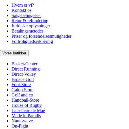
Hvem er vi?
Kontakt os
Salgsbetingelser
Retur & refundering
Juridiske oplysninger
Betalingsmetoder
Priser og forsendelsesmuligheder
Fortrolighedserklæring
Vores butikker
Basket-Center
Direct Running
Direct-Volley
Espace Golf
Foot-Store
Galop Store
Golf and co
Handball-Store
House of Rugby
La sellerie de Maé
Made in Paradis
Nauti-wave
On-Fight