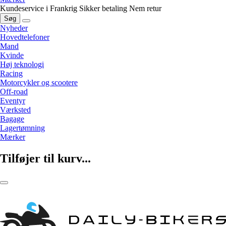
Kundeservice i Frankrig
Sikker betaling
Nem retur
Søg
Nyheder
Hovedtelefoner
Mand
Kvinde
Høj teknologi
Racing
Motorcykler og scootere
Off-road
Eventyr
Værksted
Bagage
Lagertømning
Mærker
Tilføjer til kurv...