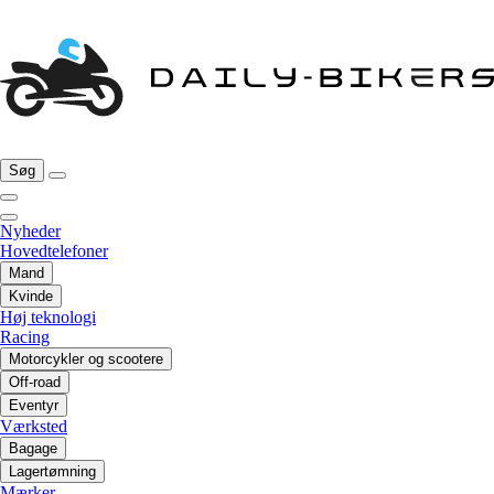
Søg
Nyheder
Hovedtelefoner
Mand
Kvinde
Høj teknologi
Racing
Motorcykler og scootere
Off-road
Eventyr
Værksted
Bagage
Lagertømning
Mærker