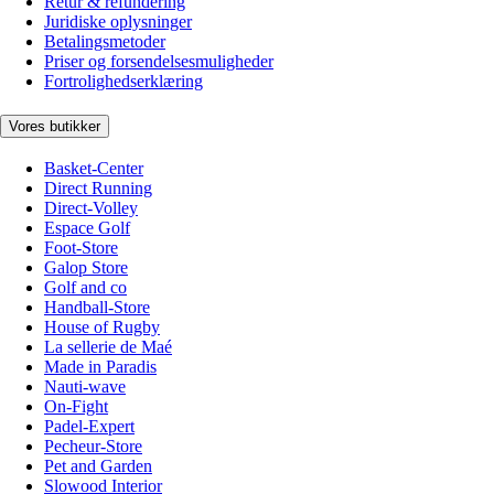
Retur & refundering
Juridiske oplysninger
Betalingsmetoder
Priser og forsendelsesmuligheder
Fortrolighedserklæring
Vores butikker
Basket-Center
Direct Running
Direct-Volley
Espace Golf
Foot-Store
Galop Store
Golf and co
Handball-Store
House of Rugby
La sellerie de Maé
Made in Paradis
Nauti-wave
On-Fight
Padel-Expert
Pecheur-Store
Pet and Garden
Slowood Interior