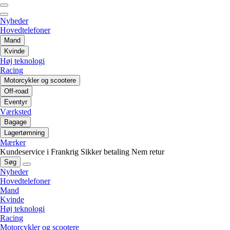
Nyheder
Hovedtelefoner
Mand
Kvinde
Høj teknologi
Racing
Motorcykler og scootere
Off-road
Eventyr
Værksted
Bagage
Lagertømning
Mærker
Kundeservice i Frankrig
Sikker betaling
Nem retur
Søg
Nyheder
Hovedtelefoner
Mand
Kvinde
Høj teknologi
Racing
Motorcykler og scootere