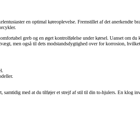
elentusiaster en optimal køreoplevelse. Fremstillet af det anerkendte b
orcykler.
fortabel greb og en øget kontrolfølelse under kørsel. Uanset om du kører
tvægt, men også til dets modstandsdygtighed over for korrosion, hvilket gø
l.
deller.
tidig med at du tilføjer et strejf af stil til din to-hjulers. En klog in