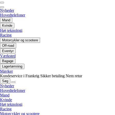
Nyheder
Hovedtelefoner
Mand
Kvinde
Høj teknologi
Racing
Motorcykler og scootere
Off-road
Eventyr
Værksted
Bagage
Lagertømning
Mærker
Kundeservice i Frankrig
Sikker betaling
Nem retur
Søg
Nyheder
Hovedtelefoner
Mand
Kvinde
Høj teknologi
Racing
Motorcykler og scootere