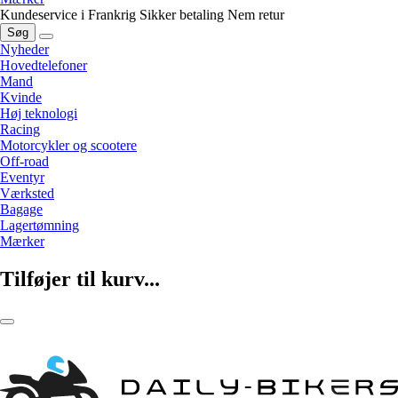
Kundeservice i Frankrig
Sikker betaling
Nem retur
Søg
Nyheder
Hovedtelefoner
Mand
Kvinde
Høj teknologi
Racing
Motorcykler og scootere
Off-road
Eventyr
Værksted
Bagage
Lagertømning
Mærker
Tilføjer til kurv...