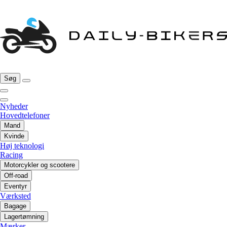
Søg
Nyheder
Hovedtelefoner
Mand
Kvinde
Høj teknologi
Racing
Motorcykler og scootere
Off-road
Eventyr
Værksted
Bagage
Lagertømning
Mærker