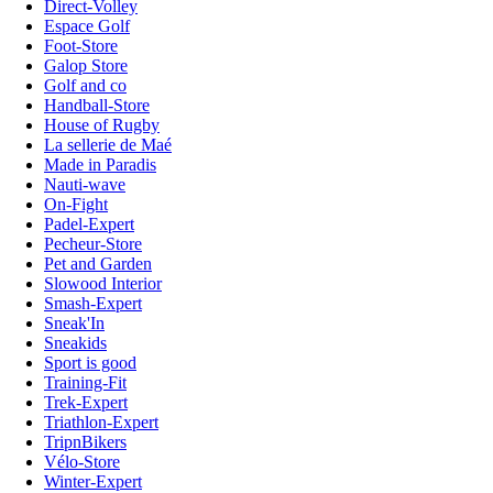
Direct-Volley
Espace Golf
Foot-Store
Galop Store
Golf and co
Handball-Store
House of Rugby
La sellerie de Maé
Made in Paradis
Nauti-wave
On-Fight
Padel-Expert
Pecheur-Store
Pet and Garden
Slowood Interior
Smash-Expert
Sneak'In
Sneakids
Sport is good
Training-Fit
Trek-Expert
Triathlon-Expert
TripnBikers
Vélo-Store
Winter-Expert