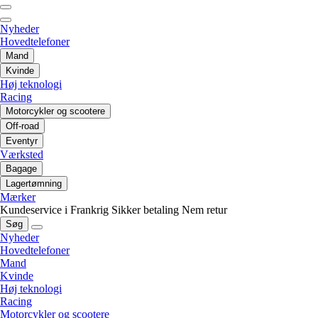
Nyheder
Hovedtelefoner
Mand
Kvinde
Høj teknologi
Racing
Motorcykler og scootere
Off-road
Eventyr
Værksted
Bagage
Lagertømning
Mærker
Kundeservice i Frankrig
Sikker betaling
Nem retur
Søg
Nyheder
Hovedtelefoner
Mand
Kvinde
Høj teknologi
Racing
Motorcykler og scootere