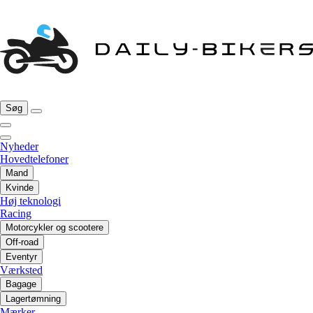
Søg
Nyheder
Hovedtelefoner
Mand
Kvinde
Høj teknologi
Racing
Motorcykler og scootere
Off-road
Eventyr
Værksted
Bagage
Lagertømning
Mærker