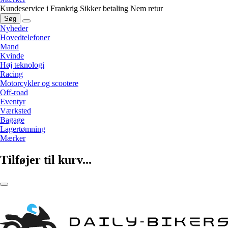
Kundeservice i Frankrig
Sikker betaling
Nem retur
Søg
Nyheder
Hovedtelefoner
Mand
Kvinde
Høj teknologi
Racing
Motorcykler og scootere
Off-road
Eventyr
Værksted
Bagage
Lagertømning
Mærker
Tilføjer til kurv...