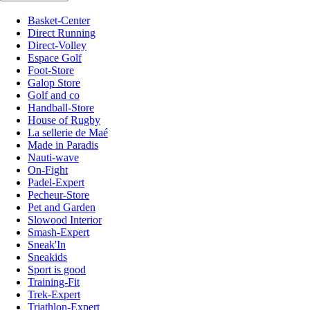
Basket-Center
Direct Running
Direct-Volley
Espace Golf
Foot-Store
Galop Store
Golf and co
Handball-Store
House of Rugby
La sellerie de Maé
Made in Paradis
Nauti-wave
On-Fight
Padel-Expert
Pecheur-Store
Pet and Garden
Slowood Interior
Smash-Expert
Sneak'In
Sneakids
Sport is good
Training-Fit
Trek-Expert
Triathlon-Expert