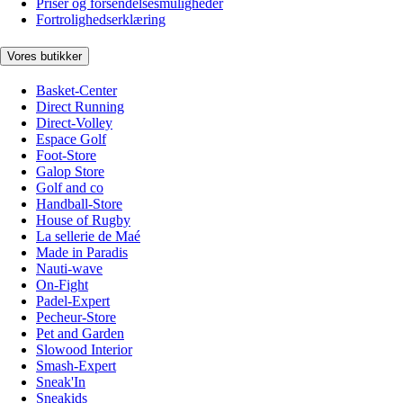
Priser og forsendelsesmuligheder
Fortrolighedserklæring
Vores butikker
Basket-Center
Direct Running
Direct-Volley
Espace Golf
Foot-Store
Galop Store
Golf and co
Handball-Store
House of Rugby
La sellerie de Maé
Made in Paradis
Nauti-wave
On-Fight
Padel-Expert
Pecheur-Store
Pet and Garden
Slowood Interior
Smash-Expert
Sneak'In
Sneakids