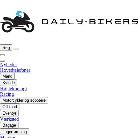
Søg
Nyheder
Hovedtelefoner
Mand
Kvinde
Høj teknologi
Racing
Motorcykler og scootere
Off-road
Eventyr
Værksted
Bagage
Lagertømning
Mærker