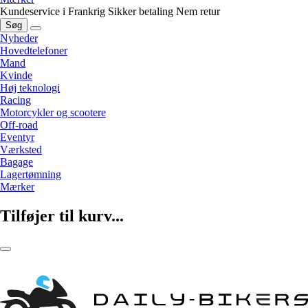
Kundeservice i Frankrig
Sikker betaling
Nem retur
Søg
Nyheder
Hovedtelefoner
Mand
Kvinde
Høj teknologi
Racing
Motorcykler og scootere
Off-road
Eventyr
Værksted
Bagage
Lagertømning
Mærker
Tilføjer til kurv...