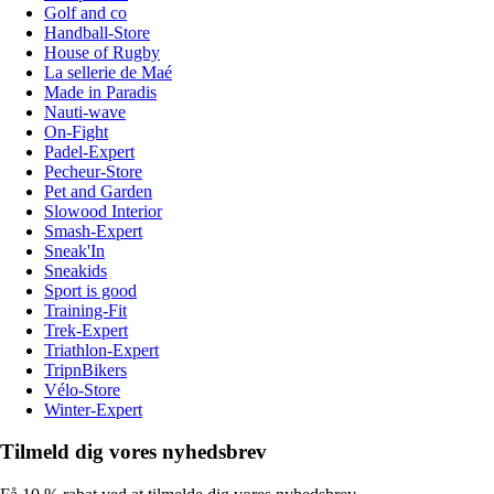
Golf and co
Handball-Store
House of Rugby
La sellerie de Maé
Made in Paradis
Nauti-wave
On-Fight
Padel-Expert
Pecheur-Store
Pet and Garden
Slowood Interior
Smash-Expert
Sneak'In
Sneakids
Sport is good
Training-Fit
Trek-Expert
Triathlon-Expert
TripnBikers
Vélo-Store
Winter-Expert
Tilmeld dig vores nyhedsbrev