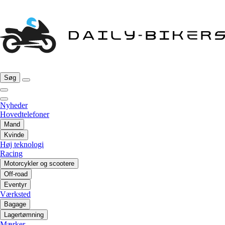
Søg
Nyheder
Hovedtelefoner
Mand
Kvinde
Høj teknologi
Racing
Motorcykler og scootere
Off-road
Eventyr
Værksted
Bagage
Lagertømning
Mærker