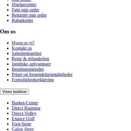
Hjælpecenter
Følg min ordre
Returnér min ordre
Rabatkoder
Om os
Hvem er vi?
Kontakt os
Salgsbetingelser
Retur & refundering
Juridiske oplysninger
Betalingsmetoder
Priser og forsendelsesmuligheder
Fortrolighedserklæring
Vores butikker
Basket-Center
Direct Running
Direct-Volley
Espace Golf
Foot-Store
Galop Store