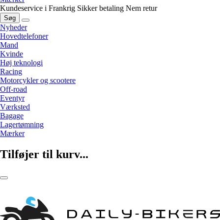
Kundeservice i Frankrig
Sikker betaling
Nem retur
Søg
Nyheder
Hovedtelefoner
Mand
Kvinde
Høj teknologi
Racing
Motorcykler og scootere
Off-road
Eventyr
Værksted
Bagage
Lagertømning
Mærker
Tilføjer til kurv...