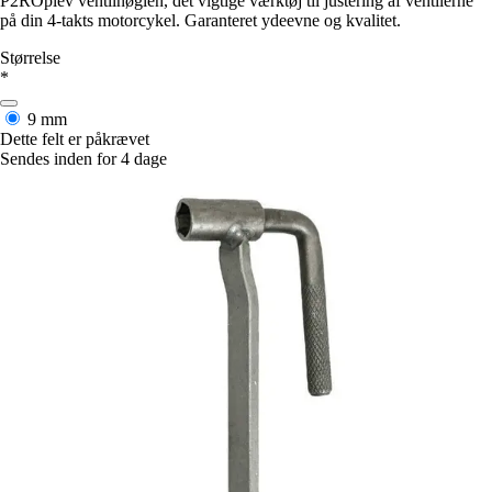
P2ROplev ventilnøglen, det vigtige værktøj til justering af ventilerne
på din 4-takts motorcykel. Garanteret ydeevne og kvalitet.
Størrelse
*
9 mm
Dette felt er påkrævet
Sendes inden for 4 dage