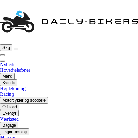
Søg
Nyheder
Hovedtelefoner
Mand
Kvinde
Høj teknologi
Racing
Motorcykler og scootere
Off-road
Eventyr
Værksted
Bagage
Lagertømning
Mærker