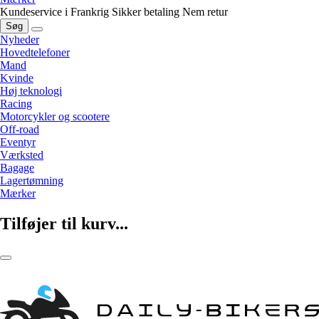
Kundeservice i Frankrig
Sikker betaling
Nem retur
Søg
Nyheder
Hovedtelefoner
Mand
Kvinde
Høj teknologi
Racing
Motorcykler og scootere
Off-road
Eventyr
Værksted
Bagage
Lagertømning
Mærker
Tilføjer til kurv...