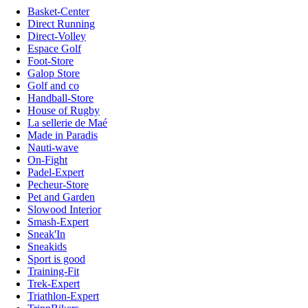
Basket-Center
Direct Running
Direct-Volley
Espace Golf
Foot-Store
Galop Store
Golf and co
Handball-Store
House of Rugby
La sellerie de Maé
Made in Paradis
Nauti-wave
On-Fight
Padel-Expert
Pecheur-Store
Pet and Garden
Slowood Interior
Smash-Expert
Sneak'In
Sneakids
Sport is good
Training-Fit
Trek-Expert
Triathlon-Expert