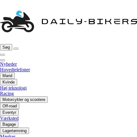
Søg
Nyheder
Hovedtelefoner
Mand
Kvinde
Høj teknologi
Racing
Motorcykler og scootere
Off-road
Eventyr
Værksted
Bagage
Lagertømning
Mærker