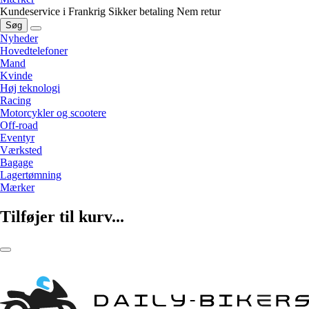
Kundeservice i Frankrig
Sikker betaling
Nem retur
Søg
Nyheder
Hovedtelefoner
Mand
Kvinde
Høj teknologi
Racing
Motorcykler og scootere
Off-road
Eventyr
Værksted
Bagage
Lagertømning
Mærker
Tilføjer til kurv...