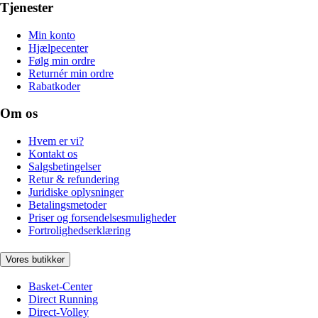
Tjenester
Min konto
Hjælpecenter
Følg min ordre
Returnér min ordre
Rabatkoder
Om os
Hvem er vi?
Kontakt os
Salgsbetingelser
Retur & refundering
Juridiske oplysninger
Betalingsmetoder
Priser og forsendelsesmuligheder
Fortrolighedserklæring
Vores butikker
Basket-Center
Direct Running
Direct-Volley