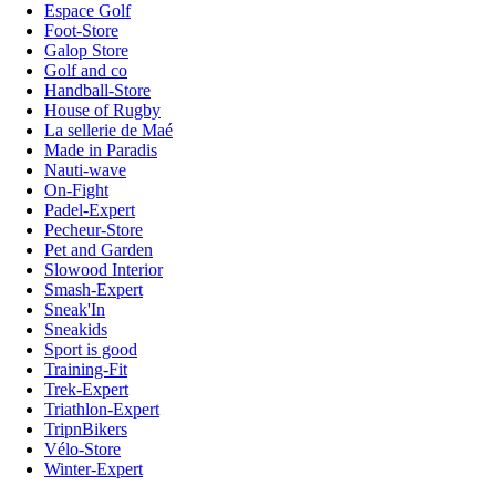
Espace Golf
Foot-Store
Galop Store
Golf and co
Handball-Store
House of Rugby
La sellerie de Maé
Made in Paradis
Nauti-wave
On-Fight
Padel-Expert
Pecheur-Store
Pet and Garden
Slowood Interior
Smash-Expert
Sneak'In
Sneakids
Sport is good
Training-Fit
Trek-Expert
Triathlon-Expert
TripnBikers
Vélo-Store
Winter-Expert