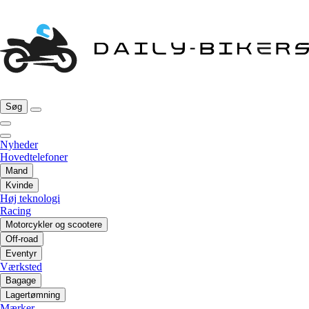
Søg
Nyheder
Hovedtelefoner
Mand
Kvinde
Høj teknologi
Racing
Motorcykler og scootere
Off-road
Eventyr
Værksted
Bagage
Lagertømning
Mærker