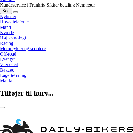
Kundeservice i Frankrig
Sikker betaling
Nem retur
Søg
Nyheder
Hovedtelefoner
Mand
Kvinde
Høj teknologi
Racing
Motorcykler og scootere
Off-road
Eventyr
Værksted
Bagage
Lagertømning
Mærker
Tilføjer til kurv...