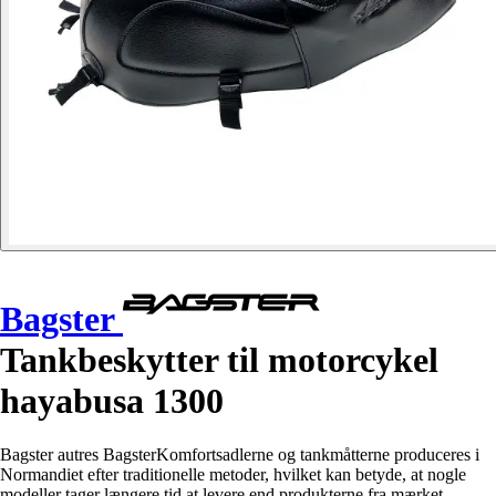
Bagster
Tankbeskytter til motorcykel
hayabusa 1300
Bagster autres BagsterKomfortsadlerne og tankmåtterne produceres i
Normandiet efter traditionelle metoder, hvilket kan betyde, at nogle
modeller tager længere tid at levere end produkterne fra mærket.