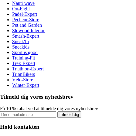
Nauti-wave
On-Fight
Padel-Expert
Pecheur-Store
Pet and Garden
Slowood Interior
Smash-Expert
Sneak'In
Sneakids
Sport is good
Training-Fit
Trek-Expert
Triathlon-Expert
TripnBikers
Vélo-Store
Winter-Expert
Tilmeld dig vores nyhedsbrev
Få 10 % rabat ved at tilmelde dig vores nyhedsbrev
Tilmeld dig
Hold kontakten