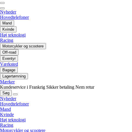
Nyheder
Hovedtelefoner
Mand
Kvinde
Høj teknologi
Racing
Motorcykler og scootere
Off-road
Eventyr
Værksted
Bagage
Lagertømning
Mærker
Kundeservice i Frankrig
Sikker betaling
Nem retur
Søg
Nyheder
Hovedtelefoner
Mand
Kvinde
Høj teknologi
Racing
Motorcykler og scootere