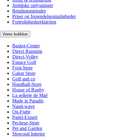
Juridiske oplysninger
Betalingsmetoder
Priser og forsendelsesmuligheder
Fortrolighedserklæring
Vores butikker
Basket-Center
Direct Running
Direct-Volley
Espace Golf
Foot-Store
Galop Store
Golf and co
Handball-Store
House of Rugby
La sellerie de Maé
Made in Paradis
Nauti-wave
On-Fight
Padel-Expert
Pecheur-Store
Pet and Garden
Slowood Interior