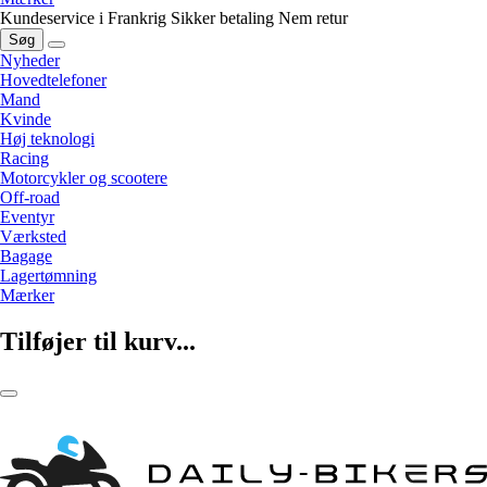
Kundeservice i Frankrig
Sikker betaling
Nem retur
Søg
Nyheder
Hovedtelefoner
Mand
Kvinde
Høj teknologi
Racing
Motorcykler og scootere
Off-road
Eventyr
Værksted
Bagage
Lagertømning
Mærker
Tilføjer til kurv...