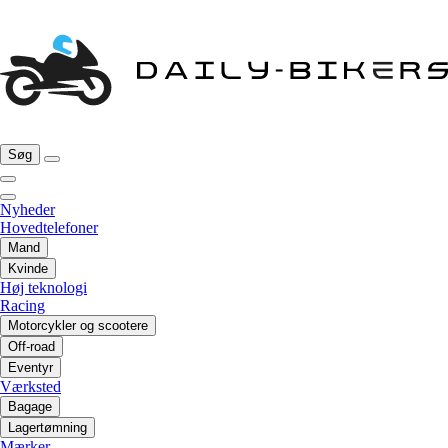
Søg
Nyheder
Hovedtelefoner
Mand
Kvinde
Høj teknologi
Racing
Motorcykler og scootere
Off-road
Eventyr
Værksted
Bagage
Lagertømning
Mærker