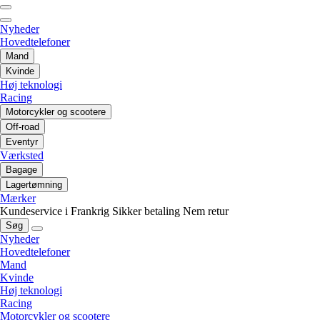
Nyheder
Hovedtelefoner
Mand
Kvinde
Høj teknologi
Racing
Motorcykler og scootere
Off-road
Eventyr
Værksted
Bagage
Lagertømning
Mærker
Kundeservice i Frankrig
Sikker betaling
Nem retur
Søg
Nyheder
Hovedtelefoner
Mand
Kvinde
Høj teknologi
Racing
Motorcykler og scootere