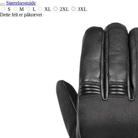
Størrelsesguide
S
M
L
XL
2XL
3XL
Dette felt er påkrævet