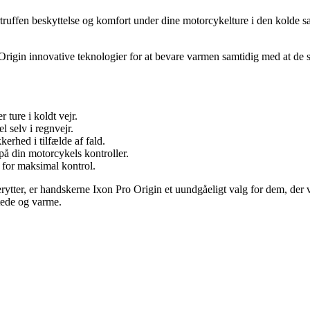
rtruffen beskyttelse og komfort under dine motorcykelture i den kolde 
ro Origin innovative teknologier for at bevare varmen samtidig med at de
 ture i koldt vejr.
 selv i regnvejr.
erhed i tilfælde af fald.
på din motorcykels kontroller.
 for maksimal kontrol.
ncerytter, er handskerne Ixon Pro Origin et uundgåeligt valg for dem, de
ttede og varme.