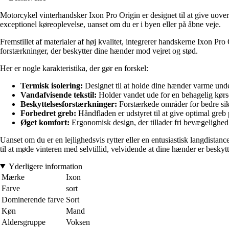
Motorcykel vinterhandsker Ixon Pro Origin er designet til at give uove
exceptionel køreoplevelse, uanset om du er i byen eller på åbne veje.
Fremstillet af materialer af høj kvalitet, integrerer handskerne Ixon P
forstærkninger, der beskytter dine hænder mod vejret og stød.
Her er nogle karakteristika, der gør en forskel:
Termisk isolering:
Designet til at holde dine hænder varme under
Vandafvisende tekstil:
Holder vandet ude for en behagelig kørsel
Beskyttelsesforstærkninger:
Forstærkede områder for bedre sikk
Forbedret greb:
Håndfladen er udstyret til at give optimal greb 
Øget komfort:
Ergonomisk design, der tillader fri bevægelighed
Uanset om du er en lejlighedsvis rytter eller en entusiastisk langdista
til at møde vinteren med selvtillid, velvidende at dine hænder er besky
Yderligere information
Mærke
Ixon
Farve
sort
Dominerende farve
Sort
Køn
Mand
Aldersgruppe
Voksen