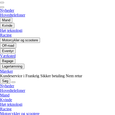
Nyheder
Hovedtelefoner
Mand
Kvinde
Høj teknologi
Racing
Motorcykler og scootere
Off-road
Eventyr
Værksted
Bagage
Lagertømning
Mærker
Kundeservice i Frankrig
Sikker betaling
Nem retur
Søg
Nyheder
Hovedtelefoner
Mand
Kvinde
Høj teknologi
Racing
Motorcykler og scootere