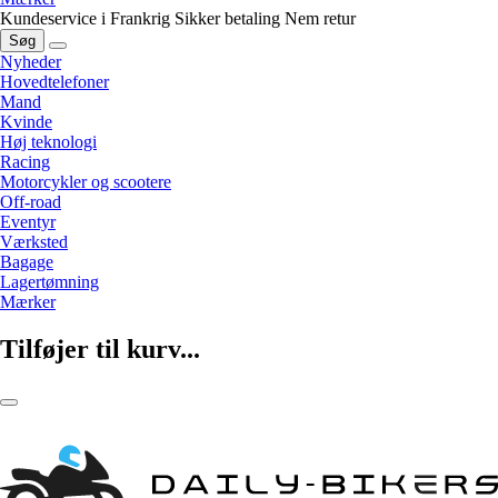
Kundeservice i Frankrig
Sikker betaling
Nem retur
Søg
Nyheder
Hovedtelefoner
Mand
Kvinde
Høj teknologi
Racing
Motorcykler og scootere
Off-road
Eventyr
Værksted
Bagage
Lagertømning
Mærker
Tilføjer til kurv...