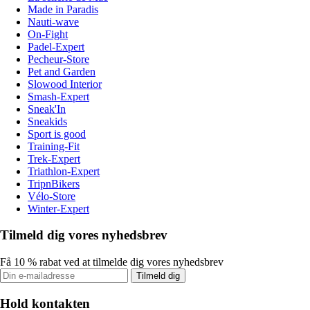
Made in Paradis
Nauti-wave
On-Fight
Padel-Expert
Pecheur-Store
Pet and Garden
Slowood Interior
Smash-Expert
Sneak'In
Sneakids
Sport is good
Training-Fit
Trek-Expert
Triathlon-Expert
TripnBikers
Vélo-Store
Winter-Expert
Tilmeld dig vores nyhedsbrev
Få 10 % rabat ved at tilmelde dig vores nyhedsbrev
Tilmeld dig
Hold kontakten