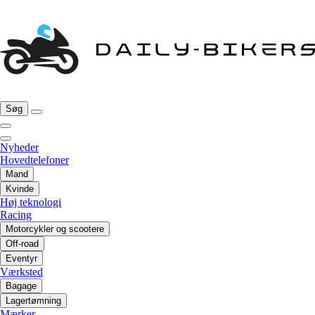
Søg
Nyheder
Hovedtelefoner
Mand
Kvinde
Høj teknologi
Racing
Motorcykler og scootere
Off-road
Eventyr
Værksted
Bagage
Lagertømning
Mærker