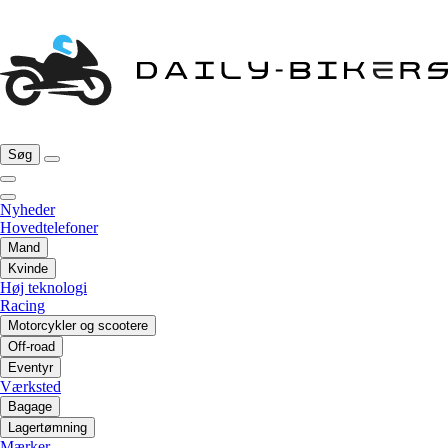
Søg
Nyheder
Hovedtelefoner
Mand
Kvinde
Høj teknologi
Racing
Motorcykler og scootere
Off-road
Eventyr
Værksted
Bagage
Lagertømning
Mærker