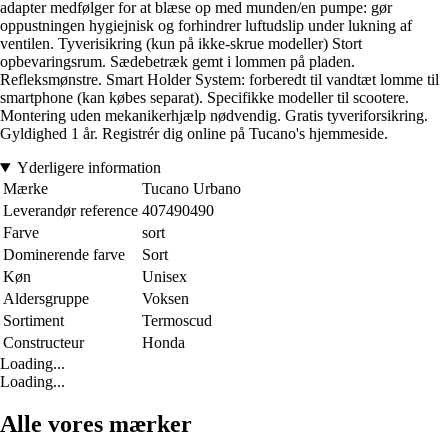
adapter medfølger for at blæse op med munden/en pumpe: gør
oppustningen hygiejnisk og forhindrer luftudslip under lukning af
ventilen. Tyverisikring (kun på ikke-skrue modeller) Stort
opbevaringsrum. Sædebetræk gemt i lommen på pladen.
Refleksmønstre. Smart Holder System: forberedt til vandtæt lomme til
smartphone (kan købes separat). Specifikke modeller til scootere.
Montering uden mekanikerhjælp nødvendig. Gratis tyveriforsikring.
Gyldighed 1 år. Registrér dig online på Tucano's hjemmeside.
Yderligere information
Mærke
Tucano Urbano
Leverandør reference
407490490
Farve
sort
Dominerende farve
Sort
Køn
Unisex
Aldersgruppe
Voksen
Sortiment
Termoscud
Constructeur
Honda
Loading...
Loading...
Alle vores mærker