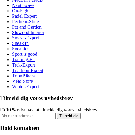
Nauti-wave
On-Fight
Padel-Expert
Pecheur-Store
Pet and Garden
Slowood Interior
Smash-Expert
Sneak'In
Sneakids
Sport is good
Training-Fit
Trek-Expert
Triathlon-Expert
TripnBikers
Vélo-Store
Winter-Expert
Tilmeld dig vores nyhedsbrev
Få 10 % rabat ved at tilmelde dig vores nyhedsbrev
Tilmeld dig
Hold kontakten