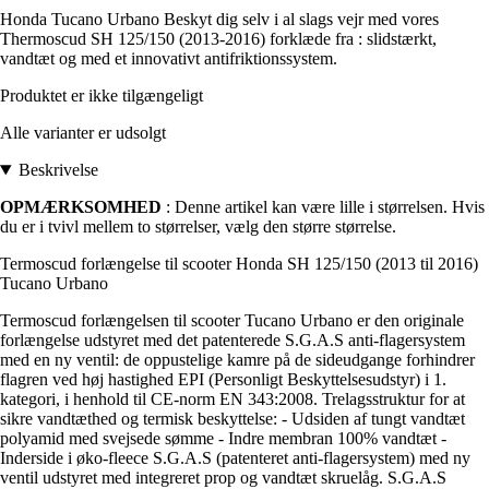
Honda Tucano Urbano Beskyt dig selv i al slags vejr med vores
Thermoscud SH 125/150 (2013-2016) forklæde fra : slidstærkt,
vandtæt og med et innovativt antifriktionssystem.
Produktet er ikke tilgængeligt
Alle varianter er udsolgt
Beskrivelse
OPMÆRKSOMHED
: Denne artikel kan være lille i størrelsen. Hvis
du er i tvivl mellem to størrelser, vælg den større størrelse.
Termoscud forlængelse til scooter Honda SH 125/150 (2013 til 2016)
Tucano Urbano
Termoscud forlængelsen til scooter Tucano Urbano er den originale
forlængelse udstyret med det patenterede S.G.A.S anti-flagersystem
med en ny ventil: de oppustelige kamre på de sideudgange forhindrer
flagren ved høj hastighed EPI (Personligt Beskyttelsesudstyr) i 1.
kategori, i henhold til CE-norm EN 343:2008. Trelagsstruktur for at
sikre vandtæthed og termisk beskyttelse: - Udsiden af tungt vandtæt
polyamid med svejsede sømme - Indre membran 100% vandtæt -
Inderside i øko-fleece S.G.A.S (patenteret anti-flagersystem) med ny
ventil udstyret med integreret prop og vandtæt skruelåg. S.G.A.S