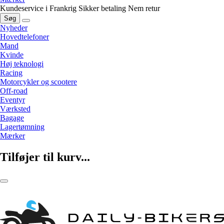
Kundeservice i Frankrig
Sikker betaling
Nem retur
Søg
Nyheder
Hovedtelefoner
Mand
Kvinde
Høj teknologi
Racing
Motorcykler og scootere
Off-road
Eventyr
Værksted
Bagage
Lagertømning
Mærker
Tilføjer til kurv...