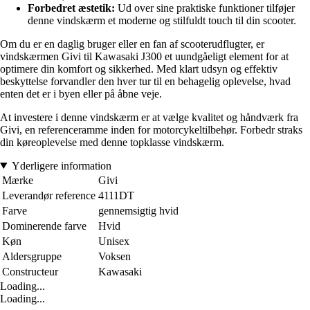
Forbedret æstetik:
Ud over sine praktiske funktioner tilføjer
denne vindskærm et moderne og stilfuldt touch til din scooter.
Om du er en daglig bruger eller en fan af scooterudflugter, er
vindskærmen Givi til Kawasaki J300 et uundgåeligt element for at
optimere din komfort og sikkerhed. Med klart udsyn og effektiv
beskyttelse forvandler den hver tur til en behagelig oplevelse, hvad
enten det er i byen eller på åbne veje.
At investere i denne vindskærm er at vælge kvalitet og håndværk fra
Givi, en referenceramme inden for motorcykeltilbehør. Forbedr straks
din køreoplevelse med denne topklasse vindskærm.
Yderligere information
Mærke
Givi
Leverandør reference
4111DT
Farve
gennemsigtig hvid
Dominerende farve
Hvid
Køn
Unisex
Aldersgruppe
Voksen
Constructeur
Kawasaki
Loading...
Loading...