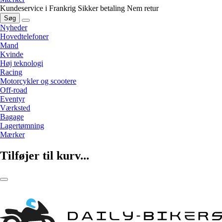
Kundeservice i Frankrig
Sikker betaling
Nem retur
Søg
Nyheder
Hovedtelefoner
Mand
Kvinde
Høj teknologi
Racing
Motorcykler og scootere
Off-road
Eventyr
Værksted
Bagage
Lagertømning
Mærker
Tilføjer til kurv...