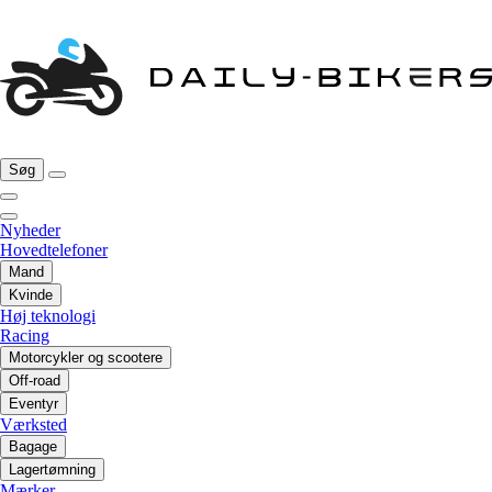
Søg
Nyheder
Hovedtelefoner
Mand
Kvinde
Høj teknologi
Racing
Motorcykler og scootere
Off-road
Eventyr
Værksted
Bagage
Lagertømning
Mærker