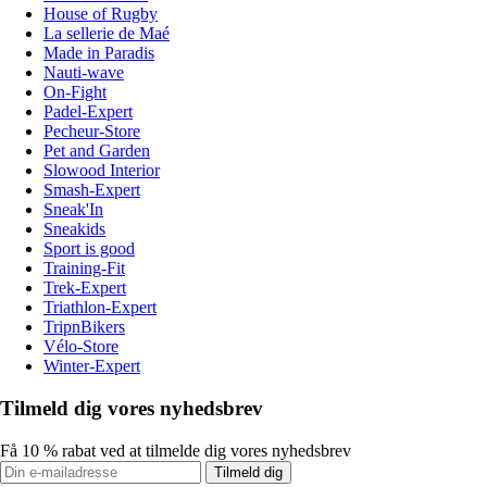
House of Rugby
La sellerie de Maé
Made in Paradis
Nauti-wave
On-Fight
Padel-Expert
Pecheur-Store
Pet and Garden
Slowood Interior
Smash-Expert
Sneak'In
Sneakids
Sport is good
Training-Fit
Trek-Expert
Triathlon-Expert
TripnBikers
Vélo-Store
Winter-Expert
Tilmeld dig vores nyhedsbrev
Få 10 % rabat ved at tilmelde dig vores nyhedsbrev
Tilmeld dig