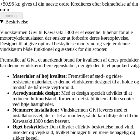
+50,95 kr.
gives til din naeste ordre
Krediteres efter bekraeftelse af din
ordre
Loading...
Beskrivelse
Vindskærmen Givi til Kawasaki J300 er et essentiel tilbehør for alle
motorcykelentusiaster, der ønsker at forbedre deres køreoplevelse.
Designet til at give optimal beskyttelse mod vind og vejr, er denne
vindskærm både funktionel og æstetisk for din scooter.
Fremstillet af Givi, et anerkendt brand for kvaliteten af deres produkter,
har denne vindskærm flere egenskaber, der gør den til et populært valg:
Materialer af høj kvalitet:
Fremstillet af stød- og ridse-
resistente materialer, er denne vindskærm designet til at holde og
modstå de hårdeste vejrforhold.
Aerodynamisk design:
Med et design specielt udviklet til at
reducere luftmodstand, forbedrer det stabiliteten af din scooter
ved høje hastigheder.
Nemmere installation:
Vindskærmen Givi leveres med et
installationssæt, der er let at montere, så du kan tilføje den til din
Kawasaki J300 uden besvær.
Øget beskyttelse:
Den tilbyder effektiv beskyttelse mod vind,
insekter og vejskrald, hvilket bidrager til en mere behagelig og
sikker kørsel.