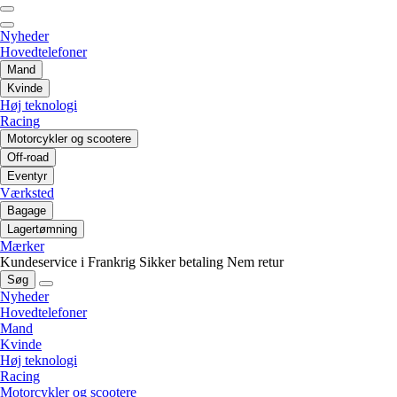
Nyheder
Hovedtelefoner
Mand
Kvinde
Høj teknologi
Racing
Motorcykler og scootere
Off-road
Eventyr
Værksted
Bagage
Lagertømning
Mærker
Kundeservice i Frankrig
Sikker betaling
Nem retur
Søg
Nyheder
Hovedtelefoner
Mand
Kvinde
Høj teknologi
Racing
Motorcykler og scootere