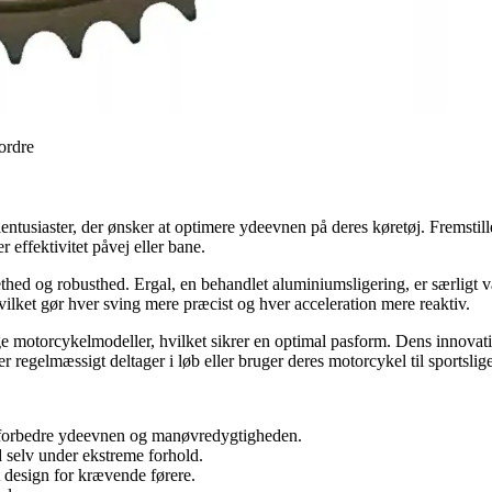
 ordre
entusiaster, der ønsker at optimere ydeevnen på deres køretøj. Fremstil
 effektivitet påvej eller bane.
 lethed og robusthed. Ergal, en behandlet aluminiumsligering, er særligt
ilket gør hver sving mere præcist og hver acceleration mere reaktiv.
lige motorcykelmodeller, hvilket sikrer en optimal pasform. Dens innovat
r regelmæssigt deltager i løb eller bruger deres motorcykel til sportslige
 forbedre ydeevnen og manøvredygtigheden.
id selv under ekstreme forhold.
 design for krævende førere.