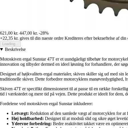
621,00 kr.
447,00 kr.
-28%
+22,35 kr.
gives til din naeste ordre
Krediteres efter bekraeftelse af din
Loading...
Beskrivelse
Motoskiven ergal Sunstar 47T er et uundgåeligt tilbehør for motorcykel
innovation og tilbyder dermed en ideel løsning for forhandlere, der søger
Designet af højkvalitets ergal materialer, skiven skiller sig ud med sin
traditionelle skiver. Dette forbedrer motorcyklens manøvredygtighed, hv
Skiven 47T er specifikt dimensioneret til at passe til en række forskel
tid i værkstedet og mere tid på vejen. Dette produkt er ideelt for dem, de
Fordelene ved motoskiven ergal Sunstar inkluderer:
Letvægt:
Reduktion af den samlede vægt af motorcyklen for at
Høj holdbarhed:
Designet til at modstå slid og sikre øget levet
Ydeevne forbedring:
Bedre reaktivitet takket være en optimeret