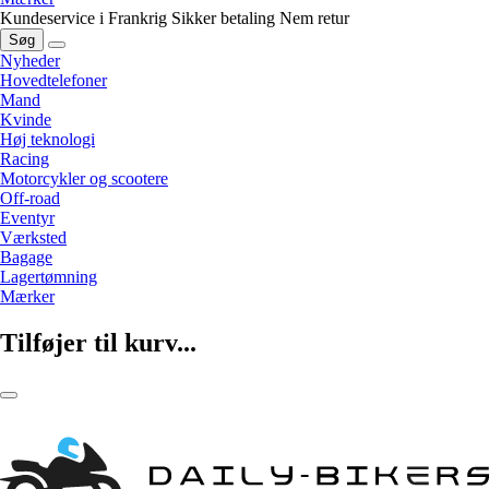
Kundeservice i Frankrig
Sikker betaling
Nem retur
Søg
Nyheder
Hovedtelefoner
Mand
Kvinde
Høj teknologi
Racing
Motorcykler og scootere
Off-road
Eventyr
Værksted
Bagage
Lagertømning
Mærker
Tilføjer til kurv...