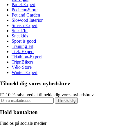
Padel-Expert
Pecheur-Store
Pet and Garden
Slowood Interior
Smash-Expert
Sneak'In
Sneakids
Sport is good
Training-Fit
Trek-Expert
Triathlon-Expert
TripnBikers
Vélo-Store
Winter-Expert
Tilmeld dig vores nyhedsbrev
Få 10 % rabat ved at tilmelde dig vores nyhedsbrev
Tilmeld dig
Hold kontakten
Find os på sociale medier