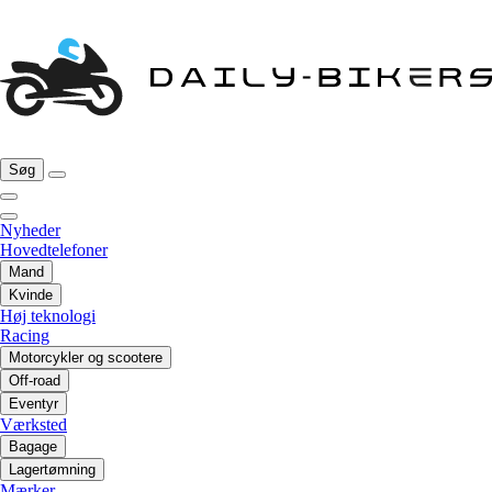
Søg
Nyheder
Hovedtelefoner
Mand
Kvinde
Høj teknologi
Racing
Motorcykler og scootere
Off-road
Eventyr
Værksted
Bagage
Lagertømning
Mærker