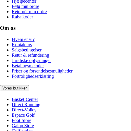
Hjælpecenter
Følg min ordre
Returnér min ordre
Rabatkoder
Om os
Hvem er vi?
Kontakt os
Salgsbetingelser
Retur & refundering
Juridiske oplysninger
Betalingsmetoder
Priser og forsendelsesmuligheder
Fortrolighedserklæring
Vores butikker
Basket-Center
Direct Running
Direct-Volley
Espace Golf
Foot-Store
Galop Store
Golf and co