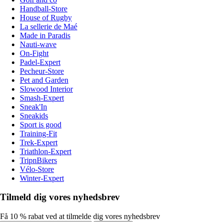
Handball-Store
House of Rugby
La sellerie de Maé
Made in Paradis
Nauti-wave
On-Fight
Padel-Expert
Pecheur-Store
Pet and Garden
Slowood Interior
Smash-Expert
Sneak'In
Sneakids
Sport is good
Training-Fit
Trek-Expert
Triathlon-Expert
TripnBikers
Vélo-Store
Winter-Expert
Tilmeld dig vores nyhedsbrev
Få 10 % rabat ved at tilmelde dig vores nyhedsbrev