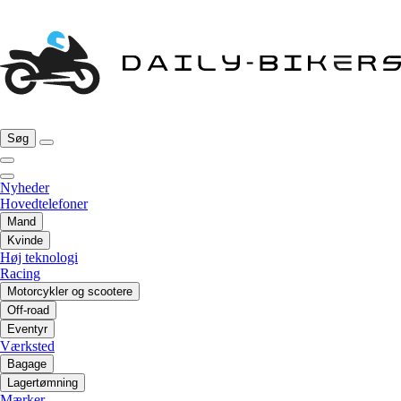
Søg
Nyheder
Hovedtelefoner
Mand
Kvinde
Høj teknologi
Racing
Motorcykler og scootere
Off-road
Eventyr
Værksted
Bagage
Lagertømning
Mærker