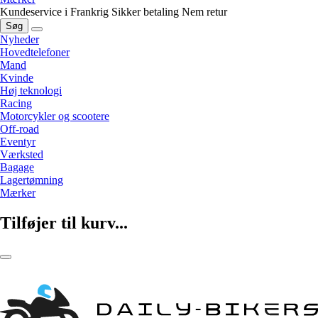
Kundeservice i Frankrig
Sikker betaling
Nem retur
Søg
Nyheder
Hovedtelefoner
Mand
Kvinde
Høj teknologi
Racing
Motorcykler og scootere
Off-road
Eventyr
Værksted
Bagage
Lagertømning
Mærker
Tilføjer til kurv...