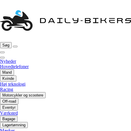
Søg
Nyheder
Hovedtelefoner
Mand
Kvinde
Høj teknologi
Racing
Motorcykler og scootere
Off-road
Eventyr
Værksted
Bagage
Lagertømning
Mærker