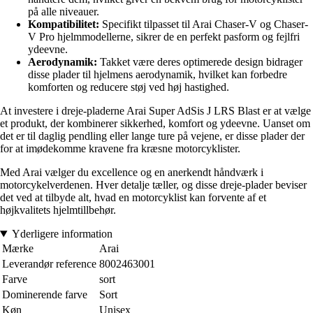
på alle niveauer.
Kompatibilitet:
Specifikt tilpasset til Arai Chaser-V og Chaser-
V Pro hjelmmodellerne, sikrer de en perfekt pasform og fejlfri
ydeevne.
Aerodynamik:
Takket være deres optimerede design bidrager
disse plader til hjelmens aerodynamik, hvilket kan forbedre
komforten og reducere støj ved høj hastighed.
At investere i dreje-pladerne Arai Super AdSis J LRS Blast er at vælge
et produkt, der kombinerer sikkerhed, komfort og ydeevne. Uanset om
det er til daglig pendling eller lange ture på vejene, er disse plader der
for at imødekomme kravene fra kræsne motorcyklister.
Med Arai vælger du excellence og en anerkendt håndværk i
motorcykelverdenen. Hver detalje tæller, og disse dreje-plader beviser
det ved at tilbyde alt, hvad en motorcyklist kan forvente af et
højkvalitets hjelmtillbehør.
Yderligere information
Mærke
Arai
Leverandør reference
8002463001
Farve
sort
Dominerende farve
Sort
Køn
Unisex