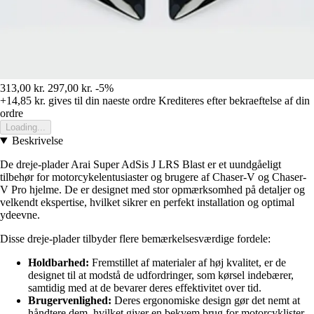
313,00 kr.
297,00 kr.
-5%
+14,85 kr.
gives til din naeste ordre
Krediteres efter bekraeftelse af din
ordre
Loading...
Beskrivelse
De dreje-plader Arai Super AdSis J LRS Blast er et uundgåeligt
tilbehør for motorcykelentusiaster og brugere af Chaser-V og Chaser-
V Pro hjelme. De er designet med stor opmærksomhed på detaljer og
velkendt ekspertise, hvilket sikrer en perfekt installation og optimal
ydeevne.
Disse dreje-plader tilbyder flere bemærkelsesværdige fordele:
Holdbarhed:
Fremstillet af materialer af høj kvalitet, er de
designet til at modstå de udfordringer, som kørsel indebærer,
samtidig med at de bevarer deres effektivitet over tid.
Brugervenlighed:
Deres ergonomiske design gør det nemt at
håndtere dem, hvilket giver en bekvem brug for motorcyklister