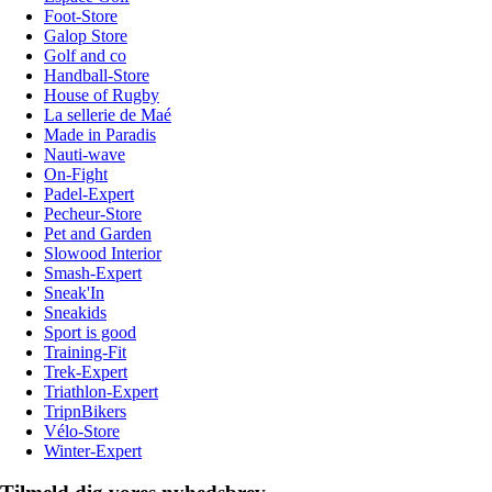
Foot-Store
Galop Store
Golf and co
Handball-Store
House of Rugby
La sellerie de Maé
Made in Paradis
Nauti-wave
On-Fight
Padel-Expert
Pecheur-Store
Pet and Garden
Slowood Interior
Smash-Expert
Sneak'In
Sneakids
Sport is good
Training-Fit
Trek-Expert
Triathlon-Expert
TripnBikers
Vélo-Store
Winter-Expert