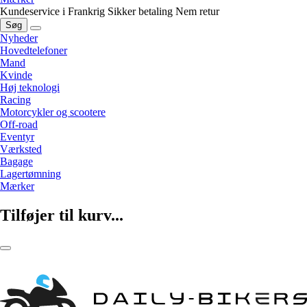
Kundeservice i Frankrig
Sikker betaling
Nem retur
Søg
Nyheder
Hovedtelefoner
Mand
Kvinde
Høj teknologi
Racing
Motorcykler og scootere
Off-road
Eventyr
Værksted
Bagage
Lagertømning
Mærker
Tilføjer til kurv...