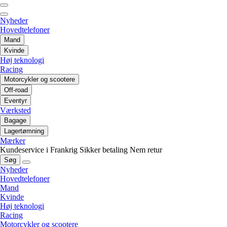
Nyheder
Hovedtelefoner
Mand
Kvinde
Høj teknologi
Racing
Motorcykler og scootere
Off-road
Eventyr
Værksted
Bagage
Lagertømning
Mærker
Kundeservice i Frankrig
Sikker betaling
Nem retur
Søg
Nyheder
Hovedtelefoner
Mand
Kvinde
Høj teknologi
Racing
Motorcykler og scootere