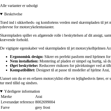
Alle varianter er udsolgt
Beskrivelse
Træd ind i sikkerheds- og komfortens verden med skærmpladen til jet mo
ydeevne for motorcykelentusiaster.
Skærmpladen spiller en afgørende rolle i beskyttelsen af dit ansigt, samt
krævende forhold.
De vigtigste egenskaber ved skærmpladen til jet motorcykelhjelmen A
Ergonomisk design:
Sikrer en perfekt pasform med hjelmen fo
Nem installation:
Montering af pladen er simpel og hurtig, så d
Øget beskyttelse:
Reducerer risikoen for påvirkninger ved at ti
Kompatibilitet:
Designet til at passe til modeller af hjelme Arai,
Uanset om du er en erfaren motorcyklist eller en lejlighedsvis fører, e
tur med tillid og sindsro.
Yderligere information
Mærke
Arai
Leverandør reference
8002699004
Farve
grey frost