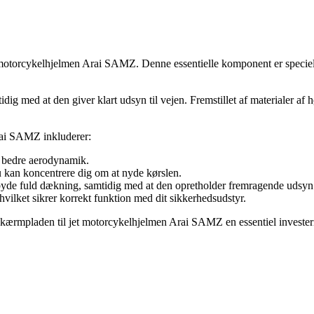
torcykelhjelmen Arai SAMZ. Denne essentielle komponent er specielt des
idig med at den giver klart udsyn til vejen. Fremstillet af materialer af
rai SAMZ inkluderer:
r bedre aerodynamik.
u kan koncentrere dig om at nyde kørslen.
lbyde fuld dækning, samtidig med at den opretholder fremragende udsyn
 hvilket sikrer korrekt funktion med dit sikkerhedsudstyr.
r skærmpladen til jet motorcykelhjelmen Arai SAMZ en essentiel investeri