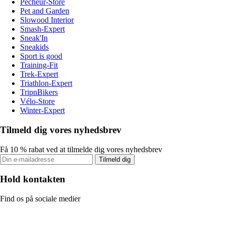
Pecheur-Store
Pet and Garden
Slowood Interior
Smash-Expert
Sneak'In
Sneakids
Sport is good
Training-Fit
Trek-Expert
Triathlon-Expert
TripnBikers
Vélo-Store
Winter-Expert
Tilmeld dig vores nyhedsbrev
Få 10 % rabat ved at tilmelde dig vores nyhedsbrev
Tilmeld dig
Hold kontakten
Find os på sociale medier