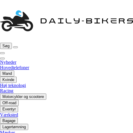
Søg
Nyheder
Hovedtelefoner
Mand
Kvinde
Høj teknologi
Racing
Motorcykler og scootere
Off-road
Eventyr
Værksted
Bagage
Lagertømning
Mærker