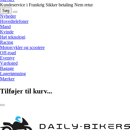
Kundeservice i Frankrig
Sikker betaling
Nem retur
Søg
Nyheder
Hovedtelefoner
Mand
Kvinde
Høj teknologi
Racing
Motorcykler og scootere
Off-road
Eventyr
Værksted
Bagage
Lagertømning
Mærker
Tilføjer til kurv...