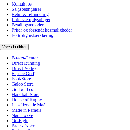
Kontakt os
Salgsbetingelser
Retur & refundering
Juridiske oplysninger
Betalingsmetoder
Priser og forsendelsesmuligheder
Fortrolighedserklæring
Vores butikker
Basket-Center
Direct Running
Direct-Volley
Espace Golf
Foot-Store
Galop Store
Golf and co
Handball-Store
House of Rugby
La sellerie de Maé
Made in Paradis
Nauti-wave
On-Fight
Padel-Expert