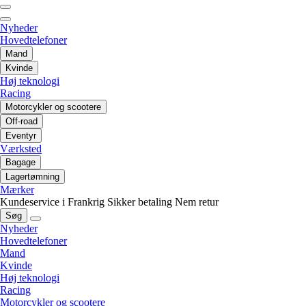
Nyheder
Hovedtelefoner
Mand
Kvinde
Høj teknologi
Racing
Motorcykler og scootere
Off-road
Eventyr
Værksted
Bagage
Lagertømning
Mærker
Kundeservice i Frankrig
Sikker betaling
Nem retur
Søg
Nyheder
Hovedtelefoner
Mand
Kvinde
Høj teknologi
Racing
Motorcykler og scootere