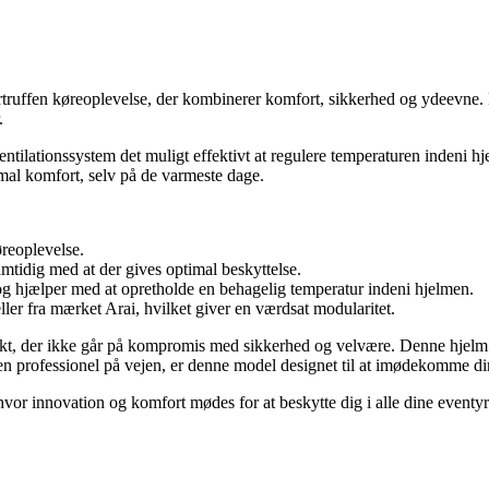
vertruffen køreoplevelse, der kombinerer komfort, sikkerhed og ydeevne. 
.
e ventilationssystem det muligt effektivt at regulere temperaturen indeni
imal komfort, selv på de varmeste dage.
reoplevelse.
mtidig med at der gives optimal beskyttelse.
og hjælper med at opretholde en behagelig temperatur indeni hjelmen.
ler fra mærket Arai, hvilket giver en værdsat modularitet.
ukt, der ikke går på kompromis med sikkerhed og velvære. Denne hjelm er 
r en professionel på vejen, er denne model designet til at imødekomme di
hvor innovation og komfort mødes for at beskytte dig i alle dine eventyr