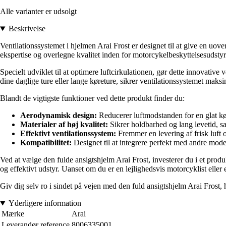
Alle varianter er udsolgt
Beskrivelse
Ventilationssystemet i hjelmen Arai Frost er designet til at give en uo
ekspertise og overlegne kvalitet inden for motorcykelbeskyttelsesudstyr
Specielt udviklet til at optimere luftcirkulationen, gør dette innovativ
dine daglige ture eller lange køreture, sikrer ventilationssystemet maks
Blandt de vigtigste funktioner ved dette produkt finder du:
Aerodynamisk design:
Reducerer luftmodstanden for en glat kø
Materialer af høj kvalitet:
Sikrer holdbarhed og lang levetid, sa
Effektivt ventilationssystem:
Fremmer en levering af frisk luft 
Kompatibilitet:
Designet til at integrere perfekt med andre model
Ved at vælge den fulde ansigtshjelm Arai Frost, investerer du i et prod
og effektivt udstyr. Uanset om du er en lejlighedsvis motorcyklist elle
Giv dig selv ro i sindet på vejen med den fuld ansigtshjelm Arai Frost, 
Yderligere information
Mærke
Arai
Leverandør reference
8006335001