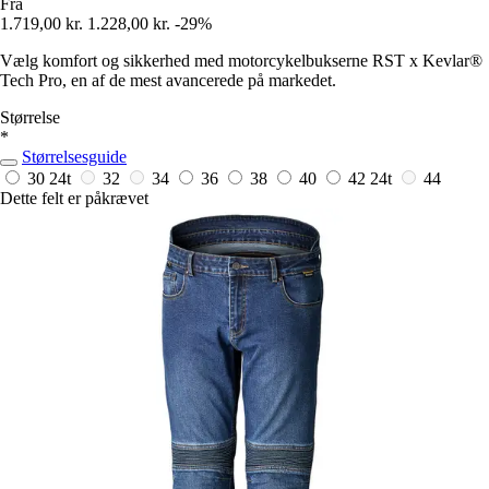
Fra
1.719,00 kr.
1.228,00 kr.
-29%
Vælg komfort og sikkerhed med motorcykelbukserne RST x Kevlar®
Tech Pro, en af de mest avancerede på markedet.
Størrelse
*
Størrelsesguide
30
24t
32
34
36
38
40
42
24t
44
Dette felt er påkrævet