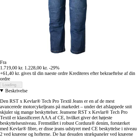
Fra
1.719,00 kr.
1.228,00 kr.
-29%
+61,40 kr.
gives til din naeste ordre
Krediteres efter bekraeftelse af din
ordre
Loading...
Beskrivelse
Den RST x Kevlar® Tech Pro Textil Jeans er en af de mest
avancerede motorcykeljeans på markedet – under det afslappede snit
skjuler sig mange beskyttelser. Jeansene RST x Kevlar® Tech Pro
Textil er klassificeret AAA af CE, hvilket giver det højeste
beskyttelsesniveau. Fremstillet i robust Cordura® denim, forstærket
med Kevlar® fibre, er disse jeans udstyret med CE beskyttelse i niveau
2 ved knæene og hofterne. De har desuden strækpaneler ved knæene