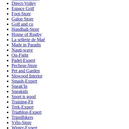
Direct-Volley
Espace Golf
Foot-Store
Galop Store
Golf and co
Handball-Store
House of Rugby
La sellerie de Maé
Made in Paradis
Nauti-wave
On-Fight
Padel-Expert
Pecheur-Store
Pet and Garden
Slowood Interior
Smash-Expert
Sneak'In
Sneakids
Sport is good
Training-Fit
Trek-Expert
Triathlon-Expert
TripnBikers
Vélo-Store
Winter-Expert