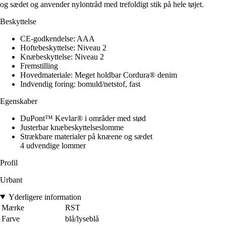
og sædet og anvender nylontråd med trefoldigt stik på hele tøjet.
Beskyttelse
CE-godkendelse: AAA
Hoftebeskyttelse: Niveau 2
Knæbeskyttelse: Niveau 2
Fremstilling
Hovedmateriale: Meget holdbar Cordura® denim
Indvendig foring: bomuld/netstof, fast
Egenskaber
DuPont™ Kevlar® i områder med stød
Justerbar knæbeskyttelseslomme
Strækbare materialer på knæene og sædet
4 udvendige lommer
Profil
Urbant
Yderligere information
Mærke
RST
Farve
blå/lyseblå