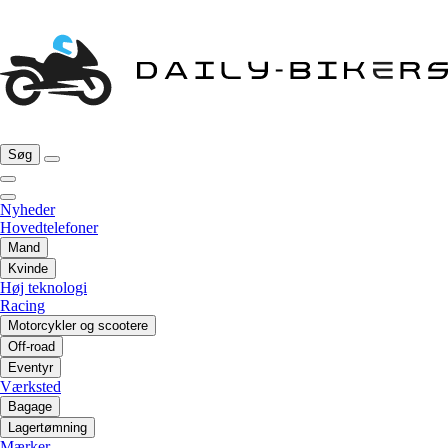
Søg
Nyheder
Hovedtelefoner
Mand
Kvinde
Høj teknologi
Racing
Motorcykler og scootere
Off-road
Eventyr
Værksted
Bagage
Lagertømning
Mærker