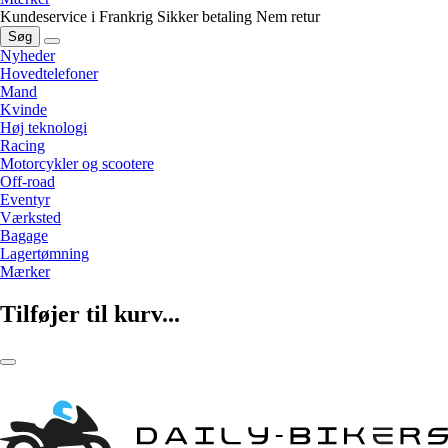
Kundeservice i Frankrig
Sikker betaling
Nem retur
Søg
Nyheder
Hovedtelefoner
Mand
Kvinde
Høj teknologi
Racing
Motorcykler og scootere
Off-road
Eventyr
Værksted
Bagage
Lagertømning
Mærker
Tilføjer til kurv...