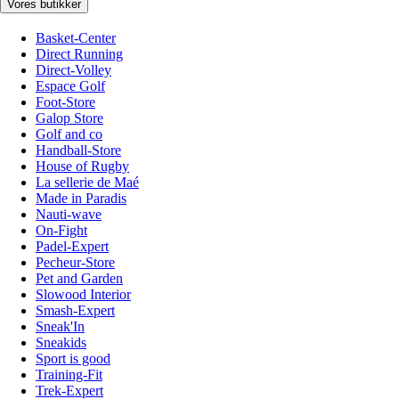
Vores butikker
Basket-Center
Direct Running
Direct-Volley
Espace Golf
Foot-Store
Galop Store
Golf and co
Handball-Store
House of Rugby
La sellerie de Maé
Made in Paradis
Nauti-wave
On-Fight
Padel-Expert
Pecheur-Store
Pet and Garden
Slowood Interior
Smash-Expert
Sneak'In
Sneakids
Sport is good
Training-Fit
Trek-Expert