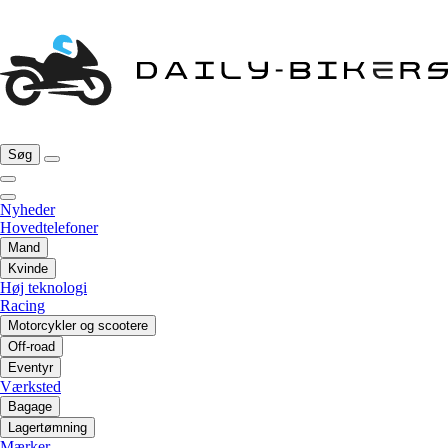
Søg
Nyheder
Hovedtelefoner
Mand
Kvinde
Høj teknologi
Racing
Motorcykler og scootere
Off-road
Eventyr
Værksted
Bagage
Lagertømning
Mærker