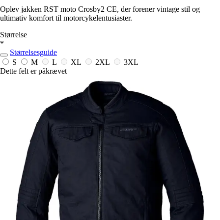
Oplev jakken RST moto Crosby2 CE, der forener vintage stil og
ultimativ komfort til motorcykelentusiaster.
Størrelse
*
Størrelsesguide
S
M
L
XL
2XL
3XL
Dette felt er påkrævet