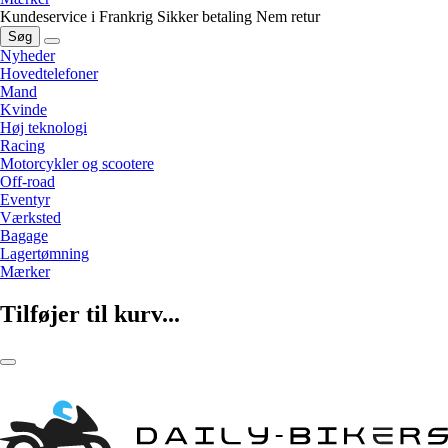
Kundeservice i Frankrig
Sikker betaling
Nem retur
Søg
Nyheder
Hovedtelefoner
Mand
Kvinde
Høj teknologi
Racing
Motorcykler og scootere
Off-road
Eventyr
Værksted
Bagage
Lagertømning
Mærker
Tilføjer til kurv...