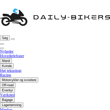
Søg
Nyheder
Hovedtelefoner
Mand
Kvinde
Høj teknologi
Racing
Motorcykler og scootere
Off-road
Eventyr
Værksted
Bagage
Lagertømning
Mærker