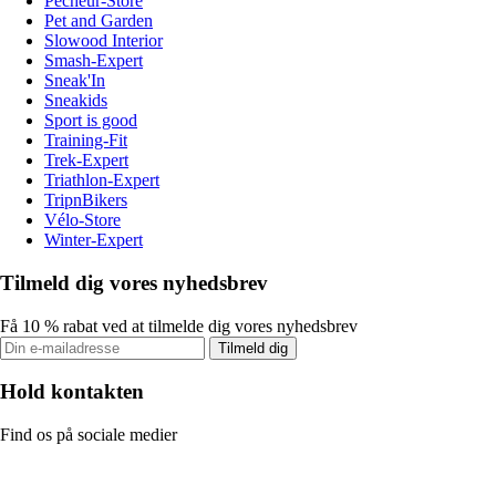
Pecheur-Store
Pet and Garden
Slowood Interior
Smash-Expert
Sneak'In
Sneakids
Sport is good
Training-Fit
Trek-Expert
Triathlon-Expert
TripnBikers
Vélo-Store
Winter-Expert
Tilmeld dig vores nyhedsbrev
Få 10 % rabat ved at tilmelde dig vores nyhedsbrev
Tilmeld dig
Hold kontakten
Find os på sociale medier