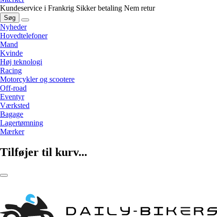
Kundeservice i Frankrig
Sikker betaling
Nem retur
Søg
Nyheder
Hovedtelefoner
Mand
Kvinde
Høj teknologi
Racing
Motorcykler og scootere
Off-road
Eventyr
Værksted
Bagage
Lagertømning
Mærker
Tilføjer til kurv...