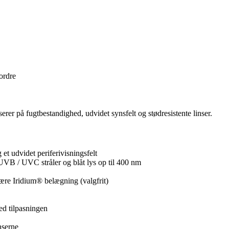
 ordre
serer på fugtbestandighed, udvidet synsfelt og stødresistente linser.
et udvidet periferivisningsfelt
 UVB / UVC stråler og blåt lys op til 400 nm
re Iridium® belægning (valgfrit)
ed tilpasningen
nserne