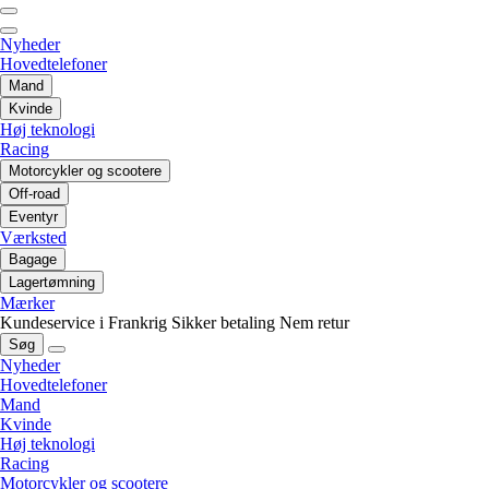
Nyheder
Hovedtelefoner
Mand
Kvinde
Høj teknologi
Racing
Motorcykler og scootere
Off-road
Eventyr
Værksted
Bagage
Lagertømning
Mærker
Kundeservice i Frankrig
Sikker betaling
Nem retur
Søg
Nyheder
Hovedtelefoner
Mand
Kvinde
Høj teknologi
Racing
Motorcykler og scootere