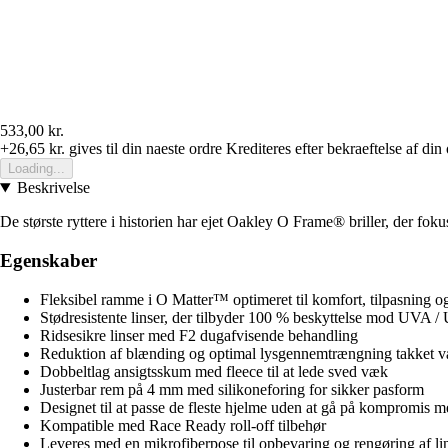
533,00 kr.
+26,65 kr.
gives til din naeste ordre
Krediteres efter bekraeftelse af din
Loading...
Beskrivelse
De største ryttere i historien har ejet Oakley O Frame® briller, der foku
Egenskaber
Fleksibel ramme i O Matter™ optimeret til komfort, tilpasning og 
Stødresistente linser, der tilbyder 100 % beskyttelse mod UVA /
Ridsesikre linser med F2 dugafvisende behandling
Reduktion af blænding og optimal lysgennemtrængning takket væ
Dobbeltlag ansigtsskum med fleece til at lede sved væk
Justerbar rem på 4 mm med silikoneforing for sikker pasform
Designet til at passe de fleste hjelme uden at gå på kompromis m
Kompatible med Race Ready roll-off tilbehør
Leveres med en mikrofiberpose til opbevaring og rengøring af li