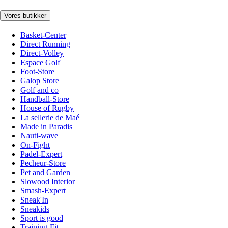
Vores butikker
Basket-Center
Direct Running
Direct-Volley
Espace Golf
Foot-Store
Galop Store
Golf and co
Handball-Store
House of Rugby
La sellerie de Maé
Made in Paradis
Nauti-wave
On-Fight
Padel-Expert
Pecheur-Store
Pet and Garden
Slowood Interior
Smash-Expert
Sneak'In
Sneakids
Sport is good
Training-Fit