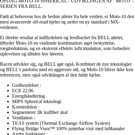
OPDAG MOTO-10 SPHERICAL - UDVIKLINGEN AF "MOTO"-
SERIEN FRA BELL.
Født af behovene hos de bedste atleter fra hele verden, er Moto-10 den
mest avancerede off-road hjelm og sætter en ny standard i MX-
verdenen.
Et direkte resultat af indflydelsen og feedbacket fra BELL atleter,
tilbyder Moto-10 en vindende kombination: øget beskyttelse,
vægtreduktion, og en ekstremt effektiv luftcirkulation, som forbedrer
oplevelsen og tilliden hos føreren.
Racen udvikler sig, og BELL gør også. Kombiner de nye teknologier
og BELL’s pasform med en aggressiv stil, og Moto-10 bliver ikke kun
referencen, men også udviklingen af den fulde hjelm.
Godkendelser :
ECE 22.06
Energihåndtering
MIPS Spherical teknologi
Konstruktion :
Segmenteret 3K kulfiber skal
Ventilation :
TEAS system (Thermal Exchange Airflow System)
Flying Bridge Visor™ 100% justerbar visir med luftkanaler
Andre funktioner :