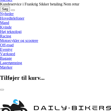
Kundeservice i Frankrig
Sikker betaling
Nem retur
Søg
Nyheder
Hovedtelefoner
Mand
Kvinde
Høj teknologi
Racing
Motorcykler og scootere
Off-road
Eventyr
Værksted
Bagage
Lagertømning
Mærker
Tilføjer til kurv...