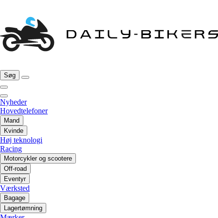
Søg
Nyheder
Hovedtelefoner
Mand
Kvinde
Høj teknologi
Racing
Motorcykler og scootere
Off-road
Eventyr
Værksted
Bagage
Lagertømning
Mærker