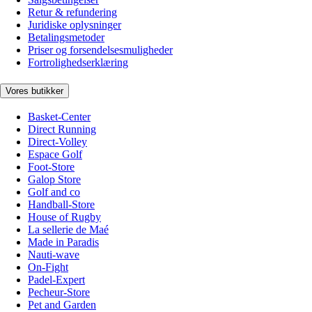
Retur & refundering
Juridiske oplysninger
Betalingsmetoder
Priser og forsendelsesmuligheder
Fortrolighedserklæring
Vores butikker
Basket-Center
Direct Running
Direct-Volley
Espace Golf
Foot-Store
Galop Store
Golf and co
Handball-Store
House of Rugby
La sellerie de Maé
Made in Paradis
Nauti-wave
On-Fight
Padel-Expert
Pecheur-Store
Pet and Garden