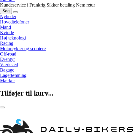
Kundeservice i Frankrig
Sikker betaling
Nem retur
Søg
Nyheder
Hovedtelefoner
Mand
Kvinde
Høj teknologi
Racing
Motorcykler og scootere
Off-road
Eventyr
Værksted
Bagage
Lagertømning
Mærker
Tilføjer til kurv...