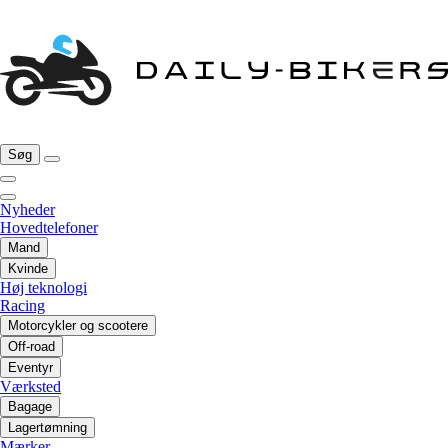
Søg
Nyheder
Hovedtelefoner
Mand
Kvinde
Høj teknologi
Racing
Motorcykler og scootere
Off-road
Eventyr
Værksted
Bagage
Lagertømning
Mærker