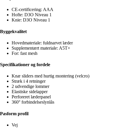
CE-certificering: AAA
Hofte: D3O Niveau 1
Knie: D3O Niveau 1
Byggekvalitet
Hovedmateriale: fuldnarvet læder
Supplementært materiale: A5T+
For: fast mesh
Specifikationer og fordele
Knæ sliders med hurtig montering (velcro)
Stræk i 4 retninger
2 udvendige lommer
Elastiske sidelapper
Perforeret læderpanel
360° forbindelseslynlås
Pasform profil
Vej