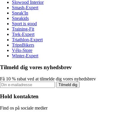
Slowood Interior
Smash-Expert
Sneak'In
Sneakids
Sport is good
Training-Fit
Trek-Expert
Triathlon-Expert
TripnBikers
Vélo-Store
Winter-Expert
Tilmeld dig vores nyhedsbrev
Få 10 % rabat ved at tilmelde dig vores nyhedsbrev
Tilmeld dig
Hold kontakten
Find os på sociale medier