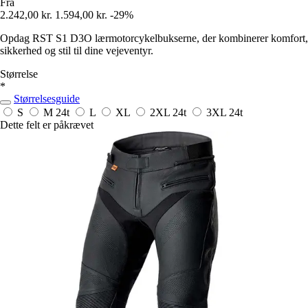
Fra
2.242,00 kr.
1.594,00 kr.
-29%
Opdag RST S1 D3O lærmotorcykelbukserne, der kombinerer komfort,
sikkerhed og stil til dine vejeventyr.
Størrelse
*
Størrelsesguide
S
M
24t
L
XL
2XL
24t
3XL
24t
Dette felt er påkrævet