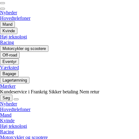
Nyheder
Hovedtelefoner
Mand
Kvinde
Høj teknologi
Racing
Motorcykler og scootere
Off-road
Eventyr
Værksted
Bagage
Lagertømning
Mærker
Kundeservice i Frankrig
Sikker betaling
Nem retur
Søg
Nyheder
Hovedtelefoner
Mand
Kvinde
Høj teknologi
Racing
Motorcykler og scootere