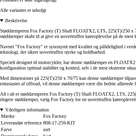
Alle varianter er udsolgt
Beskrivelse
Støddæmperen Fox Factory (T) Shaft FLOATX2, LTS, 225(T)/250 x 70/75
støddæmper skabt til at give en uovertruffen køreoplevelse på de mest
Navnet "Fox Factory" er synonymt med kvalitet og pålidelighed i verde
teknologi, der sikrer uovertruffen styrke og holdbarhed.
Specielt designet til motorcykler, har denne støddæmper en FLOATX2 ak
konfiguration optimal stabilitet og kontrol, selv i de mest ekstreme situa
Med dimensioner på 225(T)/250 x 70/75 kan denne støddæmper tilpasses 
entusiaster af offroad, vil denne støddæmper være din bedste allierede f
Alt i alt er støddæmperen Fox Factory (T) Shaft FLOATX2, LTS, 225(T)/2
ringere støddæmper, vælg Fox Factory for en uovertruffen køreoplevel
Yderligere information
Mærke
Fox Factory
Leverandør reference
808-17-259-KIT
Farve
sort