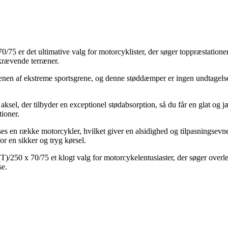
 er det ultimative valg for motorcyklister, der søger toppræstatione
 krævende terræner.
nen af ekstreme sportsgrene, og denne støddæmper er ingen undtagelse.
sel, der tilbyder en exceptionel stødabsorption, så du får en glat og
tioner.
en række motorcykler, hvilket giver en alsidighed og tilpasningsevne 
or en sikker og tryg kørsel.
50 x 70/75 et klogt valg for motorcykelentusiaster, der søger overlege
se.