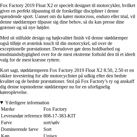
Fox Factory 2019 Float X2 er specielt designet til motorcykler, hvilket
giver en perfekt tilpasning til de forskellige discipliner i denne
spændende sport. Uanset om du kører motocross, enduro eller trial, vil
denne støddæmper tilpasse sig dine behov, så du kan presse dine
grænser og nå nye højder.
Med sit stilfulde design og højkvalitet finish vil denne støddæmper
også tilføje et æstetisk touch til din motorcykel, ud over de
exceptionelle præstationer. Derudover gør dens holdbarhed og
modstandsdygtighed over for de mest ekstreme forhold den til et ideelt
valg for de mest kræsne ryttere.
Kort sagt, støddæmperen Fox Factory 2019 Float X2 8.50, 2.50 er en
sikker investering for alle motorcyclister på udkig efter den bedste
kvalitet og de bedste præstationer. Stol på Fox Factory’s ry og anskaff
dig denne topmoderne støddæmper nu for en uforlignelig
køreoplevelse.
Yderligere information
Mærke
Fox Factory
Leverandør reference
808-17-383-KIT
Farve
sort/sølv
Dominerende farve
Sort
Køn
Unisex