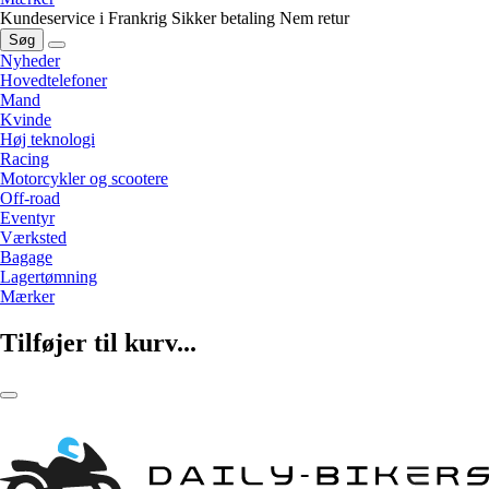
Kundeservice i Frankrig
Sikker betaling
Nem retur
Søg
Nyheder
Hovedtelefoner
Mand
Kvinde
Høj teknologi
Racing
Motorcykler og scootere
Off-road
Eventyr
Værksted
Bagage
Lagertømning
Mærker
Tilføjer til kurv...