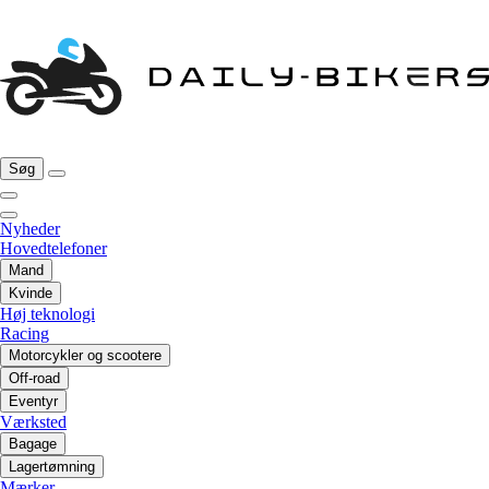
Søg
Nyheder
Hovedtelefoner
Mand
Kvinde
Høj teknologi
Racing
Motorcykler og scootere
Off-road
Eventyr
Værksted
Bagage
Lagertømning
Mærker