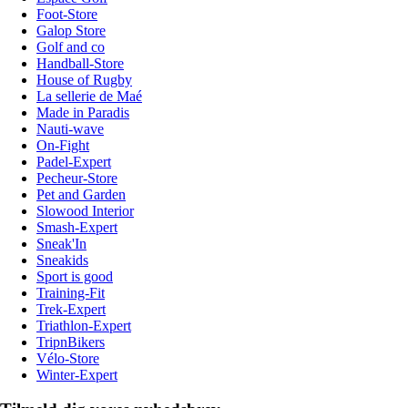
Foot-Store
Galop Store
Golf and co
Handball-Store
House of Rugby
La sellerie de Maé
Made in Paradis
Nauti-wave
On-Fight
Padel-Expert
Pecheur-Store
Pet and Garden
Slowood Interior
Smash-Expert
Sneak'In
Sneakids
Sport is good
Training-Fit
Trek-Expert
Triathlon-Expert
TripnBikers
Vélo-Store
Winter-Expert