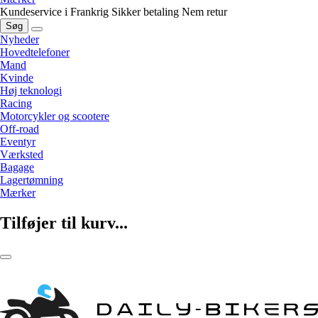
Kundeservice i Frankrig
Sikker betaling
Nem retur
Søg
Nyheder
Hovedtelefoner
Mand
Kvinde
Høj teknologi
Racing
Motorcykler og scootere
Off-road
Eventyr
Værksted
Bagage
Lagertømning
Mærker
Tilføjer til kurv...