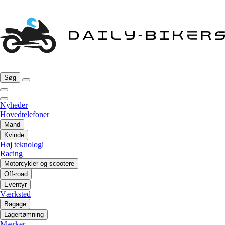
Søg
Nyheder
Hovedtelefoner
Mand
Kvinde
Høj teknologi
Racing
Motorcykler og scootere
Off-road
Eventyr
Værksted
Bagage
Lagertømning
Mærker