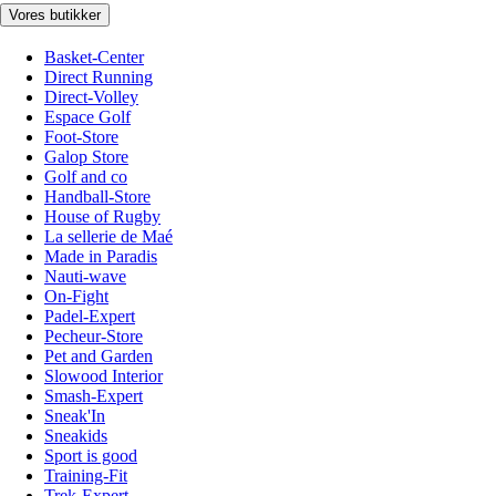
Vores butikker
Basket-Center
Direct Running
Direct-Volley
Espace Golf
Foot-Store
Galop Store
Golf and co
Handball-Store
House of Rugby
La sellerie de Maé
Made in Paradis
Nauti-wave
On-Fight
Padel-Expert
Pecheur-Store
Pet and Garden
Slowood Interior
Smash-Expert
Sneak'In
Sneakids
Sport is good
Training-Fit
Trek-Expert