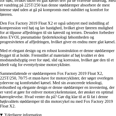
for stød, hvilket sikrer en glat kørsel selv på de sværeste underlag. Med
et vandring på 225T/250 kan denne støddæmper absorbere de mest
intense stød uden at gå på kompromis med stabilitet og komfort for
føreren.
Den Fox Factory 2019 Float X2 er også udstyret med indstilling af
kompression ved høj og lav hastighed, hvilket giver føreren mulighed
for at tilpasse affjedringen til sin kørestil og terræn. Desuden forbedrer
dens EVOL pneumatiske fjederteknologi følsomheden og
progresiviteten af affjedringen, hvilket giver en endnu mere glat kørsel.
Med et elegant design og en robust konstruktion er denne støddæmper
bygget til at holde. Fremstillet af materialer af høj kvalitet er den
modstandsdygtig over for stød, slid og korrosion, hvilket gør den til et
ideelt valg for eventyrlystne motorcyklister.
Sammenfattende er støddæmperen Fox Factory 2019 Float X2,
225T/250, 70/75 et must-have for motorcyklister, der søger overlegen
ydeevne og komfortabel kørsel. Med sin avancerede teknologi,
robusthed og elegante design er denne støddæmper en investering, der
er værd at gøre for enhver motorcykelentusiast, der ønsker en optimal
køreoplevelse. Hvad venter du på? Gør dig klar til at få fat i denne
højkvalitets støddæmper til din motorcykel nu med Fox Factory 2019
Float X2.
Yderligere information