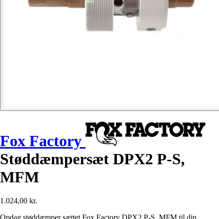
Fox Factory
Støddæmpersæt DPX2 P-S,
MFM
1.024,00 kr.
Opdag støddæmper sættet Fox Factory DPX2 P-S, MFM til din