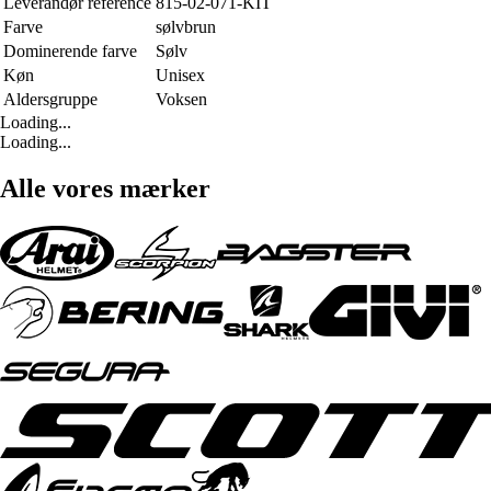
Leverandør reference
815-02-071-KIT
Farve
sølvbrun
Dominerende farve
Sølv
Køn
Unisex
Aldersgruppe
Voksen
Loading...
Loading...
Alle vores mærker