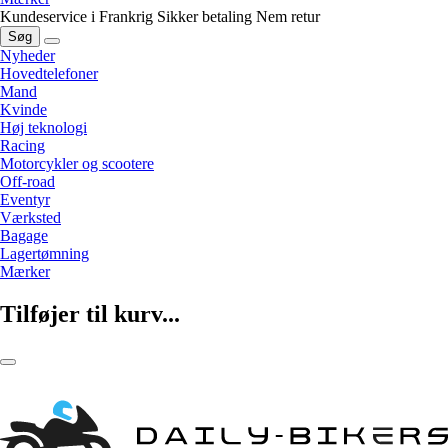
Kundeservice i Frankrig
Sikker betaling
Nem retur
Søg
Nyheder
Hovedtelefoner
Mand
Kvinde
Høj teknologi
Racing
Motorcykler og scootere
Off-road
Eventyr
Værksted
Bagage
Lagertømning
Mærker
Tilføjer til kurv...