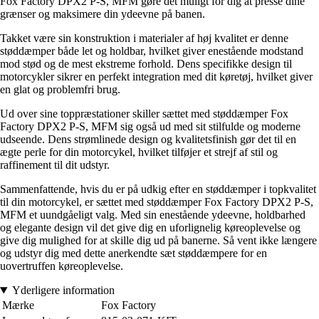
Fox Factory DPX2 P-S, MFM gøre det muligt for dig at presse dine
grænser og maksimere din ydeevne på banen.
Takket være sin konstruktion i materialer af høj kvalitet er denne
støddæmper både let og holdbar, hvilket giver enestående modstand
mod stød og de mest ekstreme forhold. Dens specifikke design til
motorcykler sikrer en perfekt integration med dit køretøj, hvilket giver
en glat og problemfri brug.
Ud over sine toppræstationer skiller sættet med støddæmper Fox
Factory DPX2 P-S, MFM sig også ud med sit stilfulde og moderne
udseende. Dens strømlinede design og kvalitetsfinish gør det til en
ægte perle for din motorcykel, hvilket tilføjer et strejf af stil og
raffinement til dit udstyr.
Sammenfattende, hvis du er på udkig efter en støddæmper i topkvalitet
til din motorcykel, er sættet med støddæmper Fox Factory DPX2 P-S,
MFM et uundgåeligt valg. Med sin enestående ydeevne, holdbarhed
og elegante design vil det give dig en uforlignelig køreoplevelse og
give dig mulighed for at skille dig ud på banerne. Så vent ikke længere
og udstyr dig med dette anerkendte sæt støddæmpere for en
uovertruffen køreoplevelse.
Yderligere information
Mærke
Fox Factory