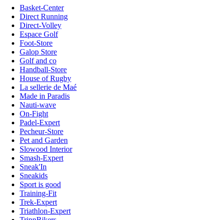
Basket-Center
Direct Running
Direct-Volley
Espace Golf
Foot-Store
Galop Store
Golf and co
Handball-Store
House of Rugby
La sellerie de Maé
Made in Paradis
Nauti-wave
On-Fight
Padel-Expert
Pecheur-Store
Pet and Garden
Slowood Interior
Smash-Expert
Sneak'In
Sneakids
Sport is good
Training-Fit
Trek-Expert
Triathlon-Expert
TripnBikers