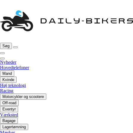
Søg
Nyheder
Hovedtelefoner
Mand
Kvinde
Høj teknologi
Racing
Motorcykler og scootere
Off-road
Eventyr
Værksted
Bagage
Lagertømning
Mærker