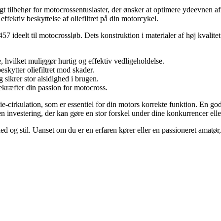
t tilbehør for motocrossentusiaster, der ønsker at optimere ydeevnen af 
ffektiv beskyttelse af oliefiltret på din motorcykel.
 ideelt til motocrossløb. Dets konstruktion i materialer af høj kvalitet
tere, hvilket muliggør hurtig og effektiv vedligeholdelse.
beskytter oliefiltret mod skader.
g sikrer stor alsidighed i brugen.
 bekræfter din passion for motocross.
e-cirkulation, som er essentiel for din motors korrekte funktion. En god
nvestering, der kan gøre en stor forskel under dine konkurrencer eller
d og stil. Uanset om du er en erfaren kører eller en passioneret amatør