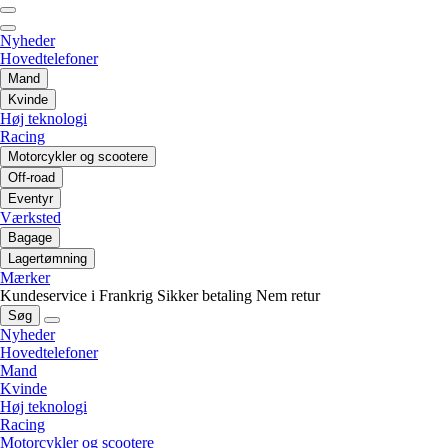
Nyheder
Hovedtelefoner
Mand
Kvinde
Høj teknologi
Racing
Motorcykler og scootere
Off-road
Eventyr
Værksted
Bagage
Lagertømning
Mærker
Kundeservice i Frankrig
Sikker betaling
Nem retur
Søg
Nyheder
Hovedtelefoner
Mand
Kvinde
Høj teknologi
Racing
Motorcykler og scootere