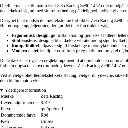
Oliefilterdækslet til motorcykel Zeta Racing Ze90-1457 er et uundgåelig
dette dæksel sig ud med sin robusthed og pålidelighed, hvilket giver en e
Designet til at modstå de mest ekstreme forhold er Zeta Racing Ze90-1457
Her er nogle nøgletjenester, der gør det til et foretrukket valg:
Ergonomisk design
: gør installation og fjernelse af filteret let
Stødresistens
: designet til at dække vibrationer og stød, hvilket 
Kompatibilitet
: tilpasser sig til forskellige motorcykelmodeller o
Modern æstetik
: tilføjer et stilfuldt præg til din motorcykel og
Dette dæksel er også en nøglekomponent til at opretholde en optimal oli
forbedrer også dens overordnede ydeevne. Zeta Racing Ze90-1457 er en i
Ved at vælge oliefilterdækslet Zeta Racing, vælger du ydeevne, sikkerhe
dem til din motorcykel.
Yderligere information
Mærke
Zeta Racing
Leverandør reference
8749
Farve
rød/rød/redd
Dominerende farve
Rød
Køn
Unisex
Aldersgruppe
Voksen