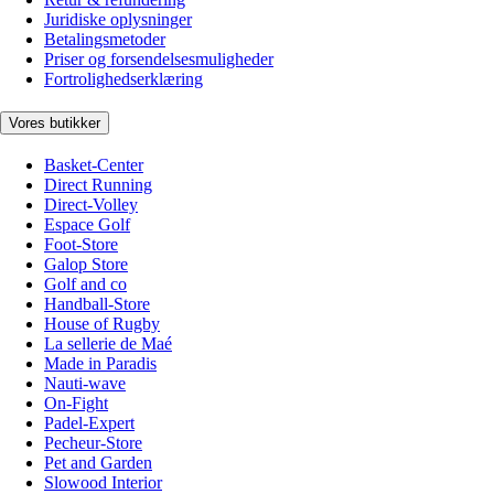
Juridiske oplysninger
Betalingsmetoder
Priser og forsendelsesmuligheder
Fortrolighedserklæring
Vores butikker
Basket-Center
Direct Running
Direct-Volley
Espace Golf
Foot-Store
Galop Store
Golf and co
Handball-Store
House of Rugby
La sellerie de Maé
Made in Paradis
Nauti-wave
On-Fight
Padel-Expert
Pecheur-Store
Pet and Garden
Slowood Interior