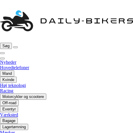
Søg
Nyheder
Hovedtelefoner
Mand
Kvinde
Høj teknologi
Racing
Motorcykler og scootere
Off-road
Eventyr
Værksted
Bagage
Lagertømning
Mærker