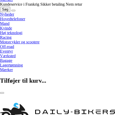
Kundeservice i Frankrig
Sikker betaling
Nem retur
Søg
Nyheder
Hovedtelefoner
Mand
Kvinde
Høj teknologi
Racing
Motorcykler og scootere
Off-road
Eventyr
Værksted
Bagage
Lagertømning
Mærker
Tilføjer til kurv...