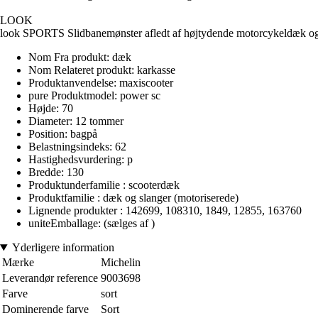
LOOK
look SPORTS Slidbanemønster afledt af højtydende motorcykeldæk og ti
Nom Fra produkt: dæk
Nom Relateret produkt: karkasse
Produktanvendelse: maxiscooter
pure Produktmodel: power sc
Højde: 70
Diameter: 12 tommer
Position: bagpå
Belastningsindeks: 62
Hastighedsvurdering: p
Bredde: 130
Produktunderfamilie : scooterdæk
Produktfamilie : dæk og slanger (motoriserede)
Lignende produkter : 142699, 108310, 1849, 12855, 163760
uniteEmballage: (sælges af )
Yderligere information
Mærke
Michelin
Leverandør reference
9003698
Farve
sort
Dominerende farve
Sort