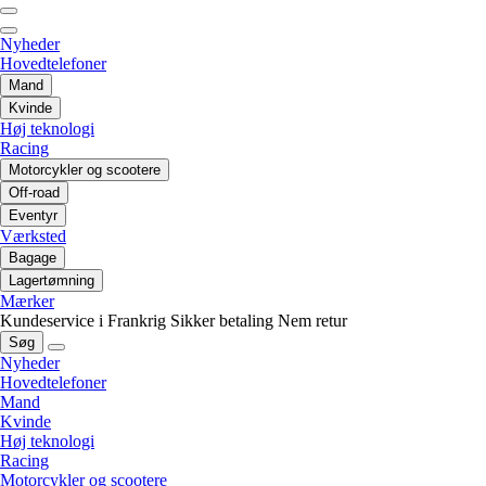
Nyheder
Hovedtelefoner
Mand
Kvinde
Høj teknologi
Racing
Motorcykler og scootere
Off-road
Eventyr
Værksted
Bagage
Lagertømning
Mærker
Kundeservice i Frankrig
Sikker betaling
Nem retur
Søg
Nyheder
Hovedtelefoner
Mand
Kvinde
Høj teknologi
Racing
Motorcykler og scootere