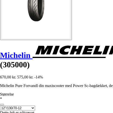
Michelin
(305000)
670,00 kr.
575,00 kr.
-14%
Michelin Pure Forvandl din maxiscooter med Power Sc-bagdækket, der
Størrelse
*
Dette felt er påkrævet