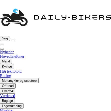
Søg
Nyheder
Hovedtelefoner
Mand
Kvinde
Høj teknologi
Racing
Motorcykler og scootere
Off-road
Eventyr
Værksted
Bagage
Lagertømning
Mærker