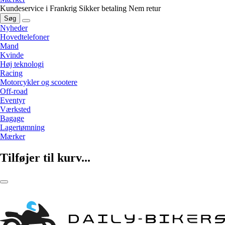
Kundeservice i Frankrig
Sikker betaling
Nem retur
Søg
Nyheder
Hovedtelefoner
Mand
Kvinde
Høj teknologi
Racing
Motorcykler og scootere
Off-road
Eventyr
Værksted
Bagage
Lagertømning
Mærker
Tilføjer til kurv...