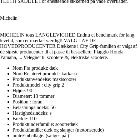
TEETH SADDLE For enestående sikkerhed på våde overflader.
Michelin
MICHELIN tous LANGLEVIGHED Endnu et benchmark for lang
levetid, som er mærket værdigt! VALGT AF DE
HOVEDPRODUCENTER Dækkene i City Grip-familien er valgt af
de største producenter til at passe til bestsellere: Piaggio Honda
Yamaha, ... Velegnet til scootere &; elektriske scootere.
Nom Fra produkt: dæk
Nom Relateret produkt : karkasse
Produktanvendelse: maxiscooter
Produktmodel : city grip 2
Højde: 90
Diameter: 13 tommer
Position : foran
Belastningsindeks: 56
Hastighedsindeks: s
Bredde: 110
Produktunderfamilie: scooterdæk
Produktfamilie: dæk og slanger (motoriserede)
uniteEmballage: (sælges på )