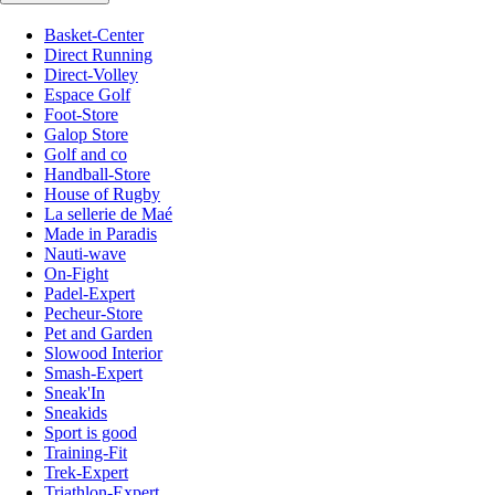
Basket-Center
Direct Running
Direct-Volley
Espace Golf
Foot-Store
Galop Store
Golf and co
Handball-Store
House of Rugby
La sellerie de Maé
Made in Paradis
Nauti-wave
On-Fight
Padel-Expert
Pecheur-Store
Pet and Garden
Slowood Interior
Smash-Expert
Sneak'In
Sneakids
Sport is good
Training-Fit
Trek-Expert
Triathlon-Expert