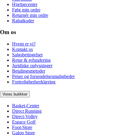
Hjælpecenter
Følg min ordre
Returnér min ordre
Rabatkoder
Om os
Hvem er vi?
Kontakt os
Salgsbetingelser
Retur & refundering
Juridiske oplysninger
Betalingsmetoder
Priser og forsendelsesmuligheder
Fortrolighedserklæring
Vores butikker
Basket-Center
Direct Running
Direct-Volley
Espace Golf
Foot-Store
Galop Store