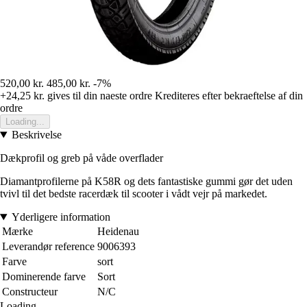
520,00 kr.
485,00 kr.
-7%
+24,25 kr.
gives til din naeste ordre
Krediteres efter bekraeftelse af din
ordre
Loading...
Beskrivelse
Dækprofil og greb på våde overflader
Diamantprofilerne på K58R og dets fantastiske gummi gør det uden
tvivl til det bedste racerdæk til scooter i vådt vejr på markedet.
Yderligere information
Mærke
Heidenau
Leverandør reference
9006393
Farve
sort
Dominerende farve
Sort
Constructeur
N/C
Loading...