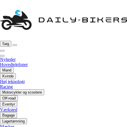
Søg
Nyheder
Hovedtelefoner
Mand
Kvinde
Høj teknologi
Racing
Motorcykler og scootere
Off-road
Eventyr
Værksted
Bagage
Lagertømning
Mærker