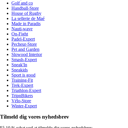
Golf and co
Handball-Store
House of Rugby
La sellerie de Maé
Made in Paradis
Nauti-wave
On-Fight
Padel-Expert
Pecheur-Store
Pet and Garden
Slowood Interior
Smash-Expert
Sneak'In
Sneakids
Sport is good
Training-Fit
Trek-Expert
Triathlon-Expert
TripnBikers
Vélo-Store
Winter-Expert
Tilmeld dig vores nyhedsbrev
Få 10 % rabat ved at tilmelde dig vores nyhedsbrev