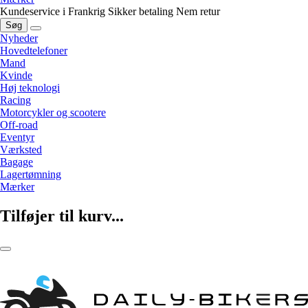
Kundeservice i Frankrig
Sikker betaling
Nem retur
Søg
Nyheder
Hovedtelefoner
Mand
Kvinde
Høj teknologi
Racing
Motorcykler og scootere
Off-road
Eventyr
Værksted
Bagage
Lagertømning
Mærker
Tilføjer til kurv...