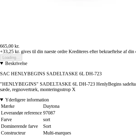
665,00 kr.
+33,25 kr.
gives til din naeste ordre
Krediteres efter bekraeftelse af din
Loading...
Beskrivelse
SAC HENLYBEGINS SADELTASKE 6L DH-723
"HENLYBEGINS" SADELTASKE 6L DH-723 HenlyBegins sadeltaske i sor
sæde, regnovertræk, monteringsstrop X
Yderligere information
Mærke
Daytona
Leverandør reference
97087
Farve
sort
Dominerende farve
Sort
Constructeur
Multi-marques