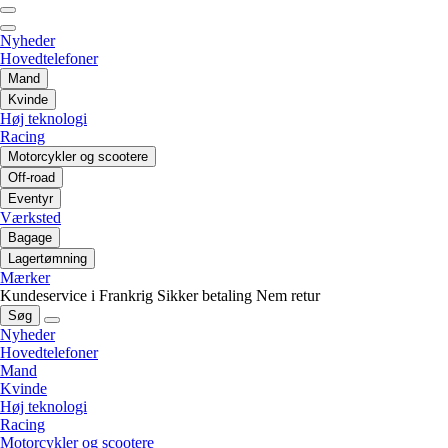
Nyheder
Hovedtelefoner
Mand
Kvinde
Høj teknologi
Racing
Motorcykler og scootere
Off-road
Eventyr
Værksted
Bagage
Lagertømning
Mærker
Kundeservice i Frankrig
Sikker betaling
Nem retur
Søg
Nyheder
Hovedtelefoner
Mand
Kvinde
Høj teknologi
Racing
Motorcykler og scootere