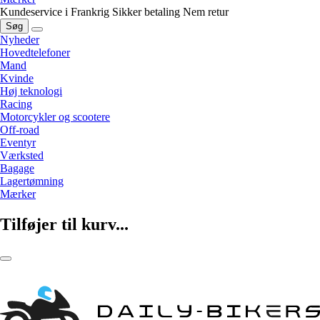
Kundeservice i Frankrig
Sikker betaling
Nem retur
Søg
Nyheder
Hovedtelefoner
Mand
Kvinde
Høj teknologi
Racing
Motorcykler og scootere
Off-road
Eventyr
Værksted
Bagage
Lagertømning
Mærker
Tilføjer til kurv...