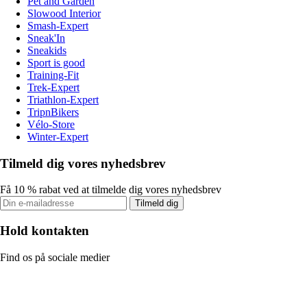
Pet and Garden
Slowood Interior
Smash-Expert
Sneak'In
Sneakids
Sport is good
Training-Fit
Trek-Expert
Triathlon-Expert
TripnBikers
Vélo-Store
Winter-Expert
Tilmeld dig vores nyhedsbrev
Få 10 % rabat ved at tilmelde dig vores nyhedsbrev
Tilmeld dig
Hold kontakten
Find os på sociale medier