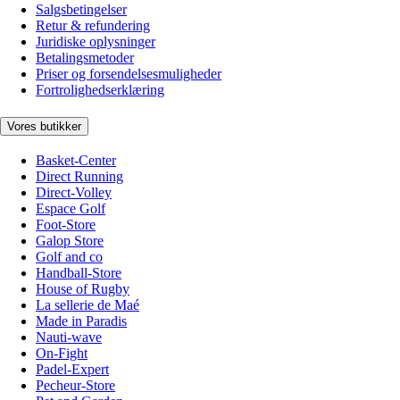
Salgsbetingelser
Retur & refundering
Juridiske oplysninger
Betalingsmetoder
Priser og forsendelsesmuligheder
Fortrolighedserklæring
Vores butikker
Basket-Center
Direct Running
Direct-Volley
Espace Golf
Foot-Store
Galop Store
Golf and co
Handball-Store
House of Rugby
La sellerie de Maé
Made in Paradis
Nauti-wave
On-Fight
Padel-Expert
Pecheur-Store