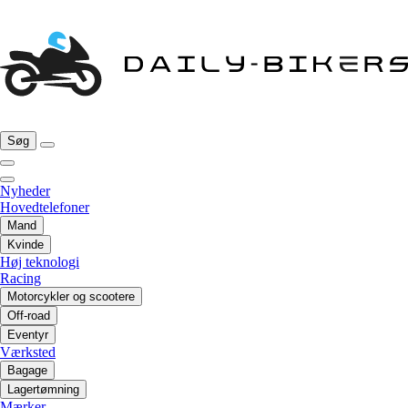
Søg
Nyheder
Hovedtelefoner
Mand
Kvinde
Høj teknologi
Racing
Motorcykler og scootere
Off-road
Eventyr
Værksted
Bagage
Lagertømning
Mærker