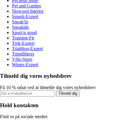
Pecheur-Store
Pet and Garden
Slowood Interior
Smash-Expert
Sneak'In
Sneakids
Sport is good
Training-Fit
Trek-Expert
Triathlon-Expert
TripnBikers
Vélo-Store
Winter-Expert
Tilmeld dig vores nyhedsbrev
Få 10 % rabat ved at tilmelde dig vores nyhedsbrev
Tilmeld dig
Hold kontakten
Find os på sociale medier