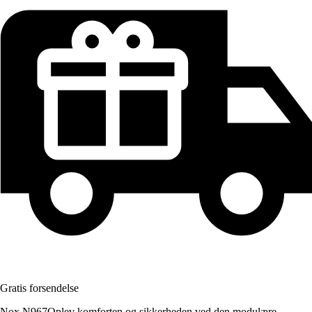
Gratis forsendelse
Nox N967Oplev komforten og sikkerheden ved den modulære