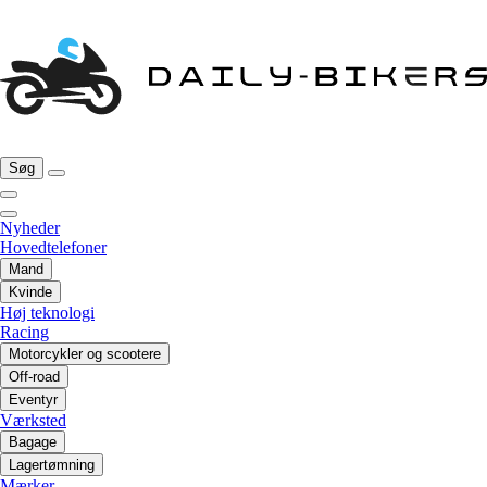
Søg
Nyheder
Hovedtelefoner
Mand
Kvinde
Høj teknologi
Racing
Motorcykler og scootere
Off-road
Eventyr
Værksted
Bagage
Lagertømning
Mærker