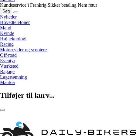
Kundeservice i Frankrig
Sikker betaling
Nem retur
Søg
Nyheder
Hovedtelefoner
Mand
Kvinde
Høj teknologi
Racing
Motorcykler og scootere
Off-road
Eventyr
Værksted
Bagage
Lagertømning
Mærker
Tilføjer til kurv...