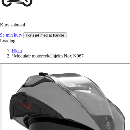
Kurv subtotal
Se min kurv
Fortsæt med at handle
Loading...
Hjem
/
Modulær motorcykelhjelm Nox N967