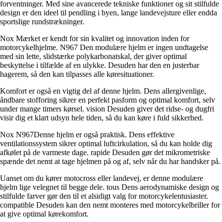
forventninger. Med sine avancerede tekniske funktioner og sit stilfulde
design er den ideel til pendling i byen, lange landevejsture eller endda
sportslige rundstrækninger.
Nox Mærket er kendt for sin kvalitet og innovation inden for
motorcykelhjelme. N967 Den modulære hjelm er ingen undtagelse
med sin lette, slidstærke polykarbonatskal, der giver optimal
beskyttelse i tilfælde af en ulykke. Desuden har den en justerbar
hagerem, så den kan tilpasses alle køresituationer.
Komfort er også en vigtig del af denne hjelm. Dens allergivenlige,
åndbare stofforing sikrer en perfekt pasform og optimal komfort, selv
under mange timers kørsel. vision Desuden giver det ridse- og dugfri
visir dig et klart udsyn hele tiden, så du kan køre i fuld sikkerhed.
Nox N967Denne hjelm er også praktisk. Dens effektive
ventilationssystem sikrer optimal luftcirkulation, så du kan holde dig
afkølet på de varmeste dage. rapide Desuden gør det mikrometriske
spænde det nemt at tage hjelmen på og af, selv når du har handsker på.
Uanset om du kører motocross eller landevej, er denne modulære
hjelm lige velegnet til begge dele. tous Dens aerodynamiske design og
stilfulde farver gør den til et alsidigt valg for motorcykelentusiaster.
compatible Desuden kan den nemt monteres med motorcykelbriller for
at give optimal kørekomfort.