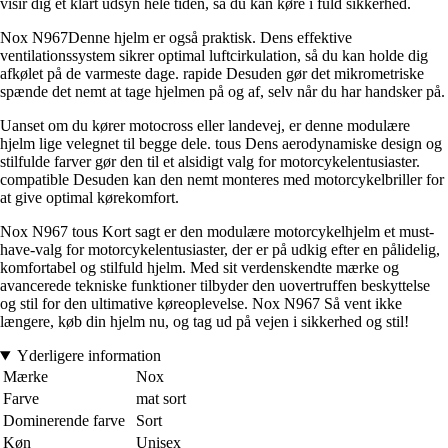
visir dig et klart udsyn hele tiden, så du kan køre i fuld sikkerhed.
Nox N967Denne hjelm er også praktisk. Dens effektive
ventilationssystem sikrer optimal luftcirkulation, så du kan holde dig
afkølet på de varmeste dage. rapide Desuden gør det mikrometriske
spænde det nemt at tage hjelmen på og af, selv når du har handsker på.
Uanset om du kører motocross eller landevej, er denne modulære
hjelm lige velegnet til begge dele. tous Dens aerodynamiske design og
stilfulde farver gør den til et alsidigt valg for motorcykelentusiaster.
compatible Desuden kan den nemt monteres med motorcykelbriller for
at give optimal kørekomfort.
Nox N967 tous Kort sagt er den modulære motorcykelhjelm et must-
have-valg for motorcykelentusiaster, der er på udkig efter en pålidelig,
komfortabel og stilfuld hjelm. Med sit verdenskendte mærke og
avancerede tekniske funktioner tilbyder den uovertruffen beskyttelse
og stil for den ultimative køreoplevelse. Nox N967 Så vent ikke
længere, køb din hjelm nu, og tag ud på vejen i sikkerhed og stil!
Yderligere information
Mærke
Nox
Farve
mat sort
Dominerende farve
Sort
Køn
Unisex