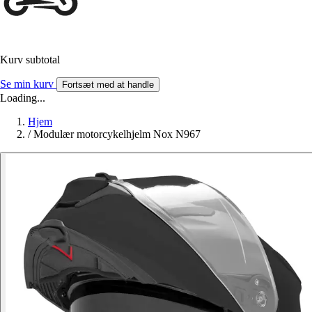
Kurv subtotal
Se min kurv
Fortsæt med at handle
Loading...
Hjem
/
Modulær motorcykelhjelm Nox N967