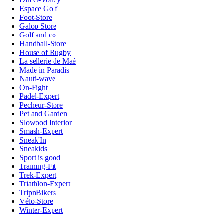
Espace Golf
Foot-Store
Galop Store
Golf and co
Handball-Store
House of Rugby
La sellerie de Maé
Made in Paradis
Nauti-wave
On-Fight
Padel-Expert
Pecheur-Store
Pet and Garden
Slowood Interior
Smash-Expert
Sneak'In
Sneakids
Sport is good
Training-Fit
Trek-Expert
Triathlon-Expert
TripnBikers
Vélo-Store
Winter-Expert