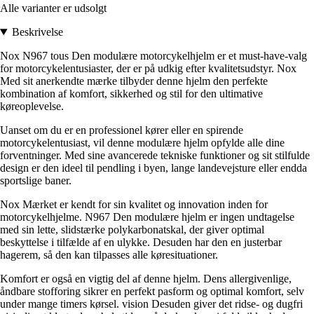
Alle varianter er udsolgt
Beskrivelse
Nox N967 tous Den modulære motorcykelhjelm er et must-have-valg
for motorcykelentusiaster, der er på udkig efter kvalitetsudstyr. Nox
Med sit anerkendte mærke tilbyder denne hjelm den perfekte
kombination af komfort, sikkerhed og stil for den ultimative
køreoplevelse.
Uanset om du er en professionel kører eller en spirende
motorcykelentusiast, vil denne modulære hjelm opfylde alle dine
forventninger. Med sine avancerede tekniske funktioner og sit stilfulde
design er den ideel til pendling i byen, lange landevejsture eller endda
sportslige baner.
Nox Mærket er kendt for sin kvalitet og innovation inden for
motorcykelhjelme. N967 Den modulære hjelm er ingen undtagelse
med sin lette, slidstærke polykarbonatskal, der giver optimal
beskyttelse i tilfælde af en ulykke. Desuden har den en justerbar
hagerem, så den kan tilpasses alle køresituationer.
Komfort er også en vigtig del af denne hjelm. Dens allergivenlige,
åndbare stofforing sikrer en perfekt pasform og optimal komfort, selv
under mange timers kørsel. vision Desuden giver det ridse- og dugfri