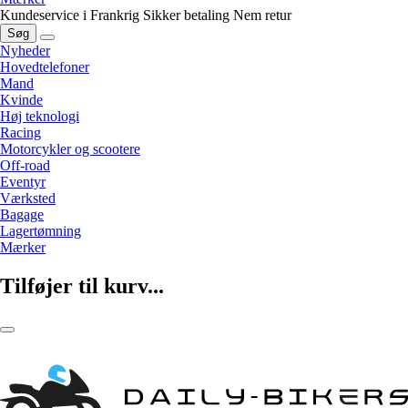
Kundeservice i Frankrig
Sikker betaling
Nem retur
Søg
Nyheder
Hovedtelefoner
Mand
Kvinde
Høj teknologi
Racing
Motorcykler og scootere
Off-road
Eventyr
Værksted
Bagage
Lagertømning
Mærker
Tilføjer til kurv...