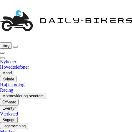
Søg
Nyheder
Hovedtelefoner
Mand
Kvinde
Høj teknologi
Racing
Motorcykler og scootere
Off-road
Eventyr
Værksted
Bagage
Lagertømning
Mærker